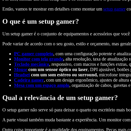
Então, vamos te mostrar em detalhes como montar um
setup gamer
com
O que é um setup gamer?
Um setup gamer é o conjunto de equipamentos e acessórios que você 
Pode variar de acordo com o seu gosto, estilo e orçamento, mas geralme
PC gamer completo
, com uma configuração potente e atualiz
Monitor com tela grande
,
alta resolução, taxa de atualização 
Teclado mecânico
, responsivo, com macros e funções extras, q
Mouse
com um sensor óptico ou laser
, DPI ajustável, botõe
Headset
com um som estéreo ou surround,
microfone integra
Cadeira gamer
, com um design ergonômico, ajustes de altura 
Mesa com um espaço amplo
, organização de cabos, gavetas e
Qual a relevância de um setup gamer?
O setup gamer não serve só para deixar o quarto ou escritório mais b
A parte visual também muda bastante a experiência. Um monitor com b
Outra coisa importante é a qualidade dos equipamentos. Peças mais con