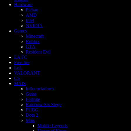
Hardware
Pichau
AMD
Intel
NVIDIA
Games
Minecraft
Roblox
GTA
Resident Evil
EA FC
Free fire
LoL
VALORANT
CS
MAIS
Influenciadores
Guias
Fortnite
Rainbow Six Siege
PUBG
Dota 2
Mais
Mobile Legends
Honor of Kings