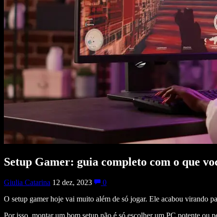
Setup Gamer: guia completo com o que voc
Giulia Catarina
12 dez, 2023
0
O setup gamer hoje vai muito além de só jogar. Ele acabou virando par
Por isso, montar um bom setup não é só escolher um PC potente ou pe