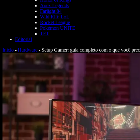
Apex Legends
Farlight 84
Wild Rift: LoL
Rocket League
Pokémon UNITE
TFT
Editorial
Início
-
Hardware
-
Setup Gamer: guia completo com o que você prec