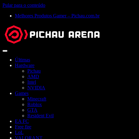
Pular para o conteúdo
Melhores Produtos Gamer – Pichau.com.br
Abrir
menu
Últimas
Hardware
Pichau
AMD
Intel
NVIDIA
Games
Minecraft
Roblox
GTA
Resident Evil
EA FC
Free fire
LoL
VALORANT