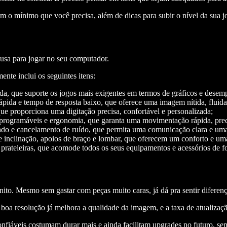
 o mínimo que você precisa, além de dicas para subir o nível da sua jo
usa para jogar no seu computador.
nte inclui os seguintes itens:
ada, que suporte os jogos mais exigentes em termos de gráficos e dese
rápida e tempo de resposta baixo, que oferece uma imagem nítida, fluida
ue proporciona uma digitação precisa, confortável e personalizada;
s programáveis e ergonomia, que garanta uma movimentação rápida, preci
do e cancelamento de ruído, que permita uma comunicação clara e uma
e inclinação, apoios de braço e lombar, que oferecem um conforto e um
 prateleiras, que acomode todos os seus equipamentos e acessórios de fo
onito. Mesmo sem gastar com peças muito caras, já dá pra sentir difere
oa resolução já melhora a qualidade da imagem, e a taxa de atualizaç
fiáveis costumam durar mais e ainda facilitam upgrades no futuro, sem 