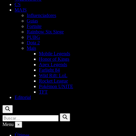
CS
MAIS
Influenciadores
Guias
Fortnite
Rainbow Six Siege
PUBG
Dota 2
Mais
Mobile Legends
Honor of Kings
Apex Legends
Farlight 84
Wild Rift: LoL
Rocket League
Pokémon UNITE
TFT
Editorial
Buscar
Buscar
Buscar
por:
Menu
×
Últimas