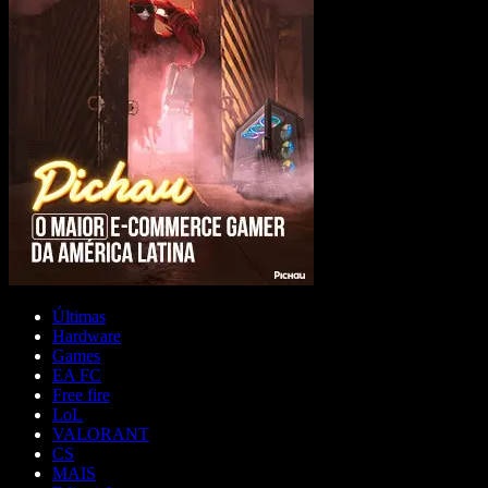
Últimas
Hardware
Games
EA FC
Free fire
LoL
VALORANT
CS
MAIS