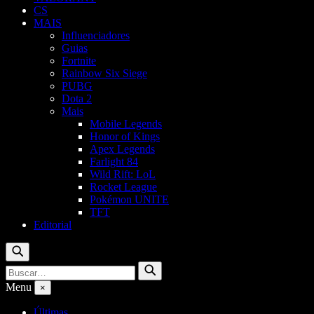
CS
MAIS
Influenciadores
Guias
Fortnite
Rainbow Six Siege
PUBG
Dota 2
Mais
Mobile Legends
Honor of Kings
Apex Legends
Farlight 84
Wild Rift: LoL
Rocket League
Pokémon UNITE
TFT
Editorial
Buscar
Buscar
Buscar
por:
Menu
×
Últimas