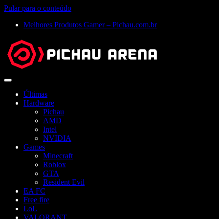
Pular para o conteúdo
Melhores Produtos Gamer – Pichau.com.br
Abrir
menu
Últimas
Hardware
Pichau
AMD
Intel
NVIDIA
Games
Minecraft
Roblox
GTA
Resident Evil
EA FC
Free fire
LoL
VALORANT