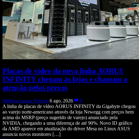
Placas de vídeo da nova linha AORUS
INFINITY chegam às lojas e chamam a
atenção pelos preços
Matheus Souza Peixoto
6 ago, 2026
0
A linha de placas de vídeo AORUS INFINITY da Gigabyte chegou
ao varejo norte-americano através da loja Newegg com preços bem
acima do MSRP (preço sugerido de varejo) anunciado pela
NVIDIA, chegando a uma diferença de até 90%. Novo ID gráfico
da AMD aparece em atualização do driver Mesa no Linux ASUS
anuncia novos monitores […]