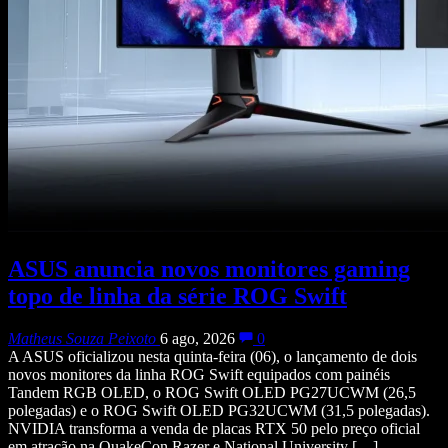
ASUS anuncia novos monitores gaming
topo de linha da série ROG Swift
Matheus Souza Peixoto
6 ago, 2026
0
A ASUS oficializou nesta quinta-feira (06), o lançamento de dois
novos monitores da linha ROG Swift equipados com painéis
Tandem RGB OLED, o ROG Swift OLED PG27UCWM (26,5
polegadas) e o ROG Swift OLED PG32UCWM (31,5 polegadas).
NVIDIA transforma a venda de placas RTX 50 pelo preço oficial
em atração na QuakeCon Razer e National University […]