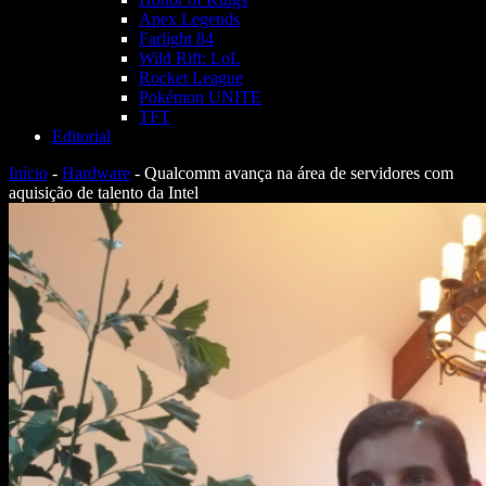
Apex Legends
Farlight 84
Wild Rift: LoL
Rocket League
Pokémon UNITE
TFT
Editorial
Início
-
Hardware
-
Qualcomm avança na área de servidores com
aquisição de talento da Intel