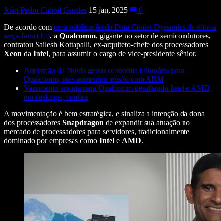
João Pedro Cabral Guedes
15 jan, 2025
0
De acordo com
uma publicação do Data Center Dynamics da última
terça-feira (14)
, a
Qualcomm
, gigante no setor de semicondutores,
contratou Sailesh Kottapalli, ex-arquiteto-chefe dos processadores
Xeon
da
Intel
, para assumir o cargo de vice-presidente sênior.
Aquisição da Nuvia gerou economia bilionária para
Qualcomm, mas aumentou tensão com ARM
Vazamento aponta para Qualcomm desafiando Intel e AMD
em desktops, confira
A movimentação é bem estratégica, e sinaliza a intenção da dona
dos processadores
Snapdragon
de expandir sua atuação no
mercado de processadores para servidores, tradicionalmente
dominado por empresas como
Intel
e
AMD
.