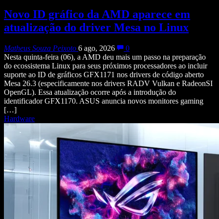
Novo ID gráfico da AMD aparece em
atualização do driver Mesa no Linux
Matheus Souza Peixoto
6 ago, 2026
0
Nesta quinta-feira (06), a AMD deu mais um passo na preparação
do ecossistema Linux para seus próximos processadores ao incluir
suporte ao ID de gráficos GFX1171 nos drivers de código aberto
Mesa 26.3 (especificamente nos drivers RADV Vulkan e RadeonSI
OpenGL). Essa atualização ocorre após a introdução do
identificador GFX1170. ASUS anuncia novos monitores gaming
[…]
Hardware