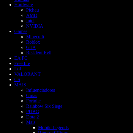
Hardware
Pichau
AMD
Intel
NVIDIA
Games
Minecraft
Roblox
GTA
Resident Evil
EA FC
Free fire
LoL
VALORANT
CS
MAIS
Influenciadores
Guias
Fortnite
Rainbow Six Siege
PUBG
Dota 2
Mais
Mobile Legends
Honor of Kings