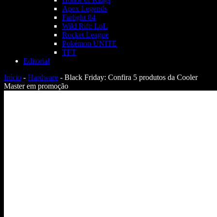
Apex Legends
Farlight 84
Wild Rift: LoL
Rocket League
Pokémon UNITE
TFT
Editorial
Início
-
Hardware
-
Black Friday: Confira 5 produtos da Cooler
Master em promoção