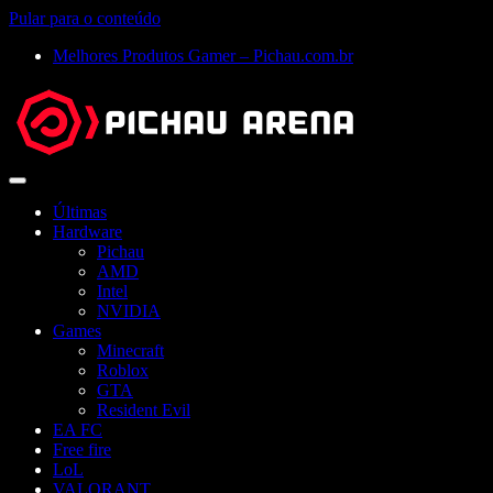
Pular para o conteúdo
Melhores Produtos Gamer – Pichau.com.br
Abrir
menu
Últimas
Hardware
Pichau
AMD
Intel
NVIDIA
Games
Minecraft
Roblox
GTA
Resident Evil
EA FC
Free fire
LoL
VALORANT