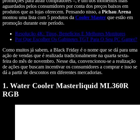
promoções para atrair compradores –, é um dos momentos mais
aguardados pelos consumidores por conta dos preços baixos em
produtos que as lojas oferecem. Pensando nisso, a
Pichau Arena
montou uma lista com 5 produtos da
Cooler Master
que estão em
promoção durante este período.
Resolução 4K: Tipos, Benefícios E Melhores Monitores
Por Que Escolher Os Gabinetes TGT Para O Seu PC Gamer?
Como muitos já sabem, a Black Friday é o nome que se dá para uma
ação de vendas que é realizada tradicionalmente na quarta sexta-
feira do mês de novembro. Nesse dia, convencionou-se a realização
de ações que buscam incentivar os consumidores a comprar e isso se
dá a partir de descontos em diferentes mercadorias.
1. Water Cooler Masterliquid ML360R
RGB