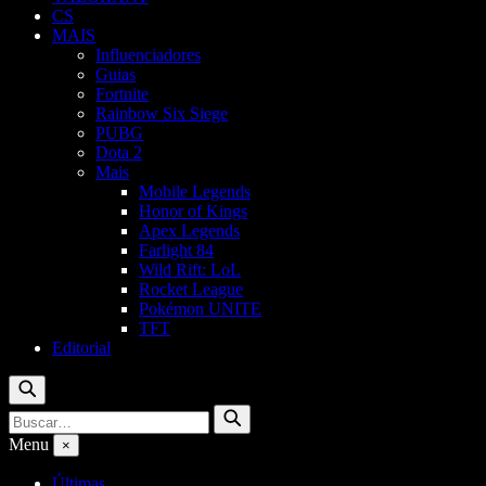
CS
MAIS
Influenciadores
Guias
Fortnite
Rainbow Six Siege
PUBG
Dota 2
Mais
Mobile Legends
Honor of Kings
Apex Legends
Farlight 84
Wild Rift: LoL
Rocket League
Pokémon UNITE
TFT
Editorial
Buscar
Buscar
Buscar
por:
Menu
×
Últimas