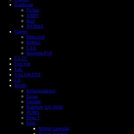
Hardware
Pichau
AMD
Intel
NVIDIA
Games
Minecraft
Roblox
GTA
Resident Evil
EA FC
Free fire
LoL
VALORANT
CS
MAIS
Influenciadores
Guias
Fortnite
Rainbow Six Siege
PUBG
Dota 2
Mais
Mobile Legends
Honor of Kings