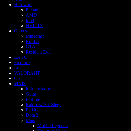
Hardware
Pichau
AMD
Intel
NVIDIA
Games
Minecraft
Roblox
GTA
Resident Evil
EA FC
Free fire
LoL
VALORANT
CS
MAIS
Influenciadores
Guias
Fortnite
Rainbow Six Siege
PUBG
Dota 2
Mais
Mobile Legends
Honor of Kings