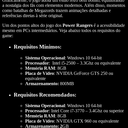
Graficamente, o jogo adota um estilo retro bem bonito, equilibrando
a nostalgia dos fãs com elementos modernos. Além disso, momentos
como batalhas de Megazords trazem animações detalhadas e
referências diretas à série original.
Um dos pontos altos do jogo dos
Power Rangers
é a acessibilidade
mesmo em PCs intermediários. Veja abaixo todos os requisitos do
game:
Requisitos Mínimos
:
Sistema Operacional
: Windows 10 64-bit
Processador
: Intel i5-2500 – 3.3Ghz ou equivalente
Memória RAM
: 8GB
Placa de Vídeo
: NVIDIA GeForce GTS 250 ou
equivalente
Armazenamento:
800MB
Requisitos Recomendados
:
Sistema Operacional
: Windows 10 64-bit
Processador
: Intel Core i7-3770 – 3.4Ghz ou superior
Memória RAM
: 8GB
Placa de Vídeo
: NVIDIA GTX 960 ou equivalente
Armazenamento: 2
GB