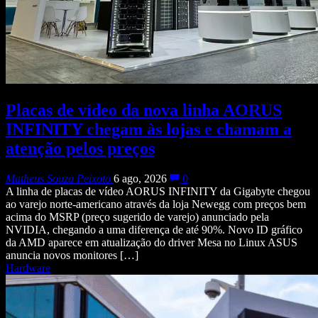
Placas de vídeo da nova linha AORUS
INFINITY chegam às lojas e chamam a
atenção pelos preços
Matheus Souza Peixoto
6 ago, 2026
0
A linha de placas de vídeo AORUS INFINITY da Gigabyte chegou
ao varejo norte-americano através da loja Newegg com preços bem
acima do MSRP (preço sugerido de varejo) anunciado pela
NVIDIA, chegando a uma diferença de até 90%. Novo ID gráfico
da AMD aparece em atualização do driver Mesa no Linux ASUS
anuncia novos monitores […]
Hardware