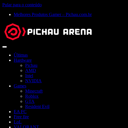
Pular para o conteúdo
Melhores Produtos Gamer – Pichau.com.br
Abrir
menu
Últimas
Hardware
Pichau
AMD
Intel
NVIDIA
Games
Minecraft
Roblox
GTA
Resident Evil
EA FC
Free fire
LoL
VALORANT