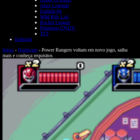
Apex Legends
Farlight 84
Wild Rift: LoL
Rocket League
Pokémon UNITE
TFT
Editorial
Início
-
Hardware
-
Power Rangers voltam em novo jogo, saiba
mais e conheça requisitos