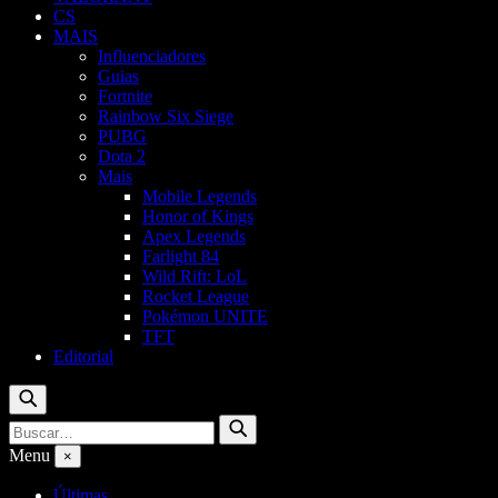
CS
MAIS
Influenciadores
Guias
Fortnite
Rainbow Six Siege
PUBG
Dota 2
Mais
Mobile Legends
Honor of Kings
Apex Legends
Farlight 84
Wild Rift: LoL
Rocket League
Pokémon UNITE
TFT
Editorial
Buscar
Buscar
Buscar
por:
Menu
×
Últimas