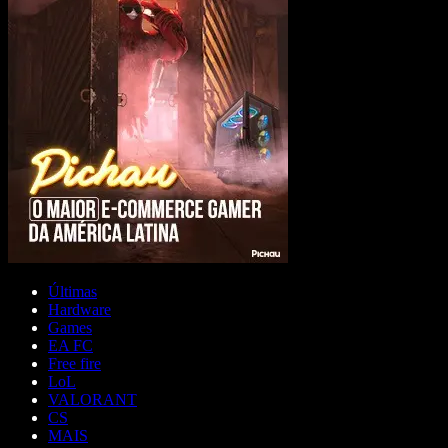
Últimas
Hardware
Games
EA FC
Free fire
LoL
VALORANT
CS
MAIS