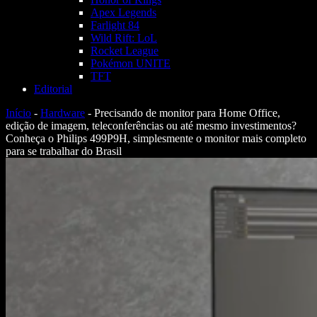
Apex Legends
Farlight 84
Wild Rift: LoL
Rocket League
Pokémon UNITE
TFT
Editorial
Início
-
Hardware
-
Precisando de monitor para Home Office,
edição de imagem, teleconferências ou até mesmo investimentos?
Conheça o Philips 499P9H, simplesmente o monitor mais completo
para se trabalhar do Brasil