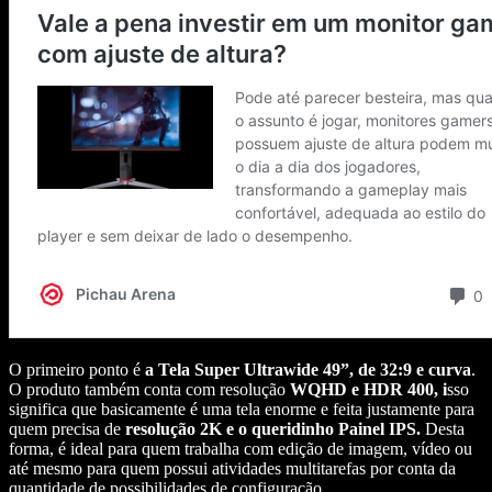
O primeiro ponto é
a Tela Super Ultrawide 49”, de 32:9 e curva
.
O produto também conta com resolução
WQHD e HDR 400, i
sso
significa que basicamente é uma tela enorme e feita justamente para
quem precisa de
resolução 2K e o queridinho Painel IPS.
Desta
forma, é ideal para quem trabalha com edição de imagem, vídeo ou
até mesmo para quem possui atividades multitarefas por conta da
quantidade de possibilidades de configuração.