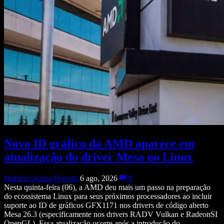
Novo ID gráfico da AMD aparece em
atualização do driver Mesa no Linux
Matheus Souza Peixoto
6 ago, 2026
0
Nesta quinta-feira (06), a AMD deu mais um passo na preparação
do ecossistema Linux para seus próximos processadores ao incluir
suporte ao ID de gráficos GFX1171 nos drivers de código aberto
Mesa 26.3 (especificamente nos drivers RADV Vulkan e RadeonSI
OpenGL). Essa atualização ocorre após a introdução do