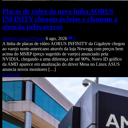
Placas de vídeo da nova linha AORUS
INFINITY chegam às lojas e chamam a
atenção pelos preços
Matheus Souza Peixoto
6 ago, 2026
0
A linha de placas de vídeo AORUS INFINITY da Gigabyte chegou
ao varejo norte-americano através da loja Newegg com preços bem
acima do MSRP (preço sugerido de varejo) anunciado pela
NVIDIA, chegando a uma diferença de até 90%. Novo ID gráfico
da AMD aparece em atualização do driver Mesa no Linux ASUS
anuncia novos monitores […]
Hardware