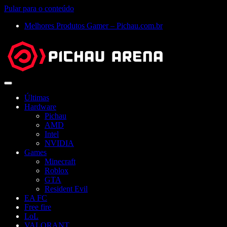
Pular para o conteúdo
Melhores Produtos Gamer – Pichau.com.br
Abrir
menu
Últimas
Hardware
Pichau
AMD
Intel
NVIDIA
Games
Minecraft
Roblox
GTA
Resident Evil
EA FC
Free fire
LoL
VALORANT