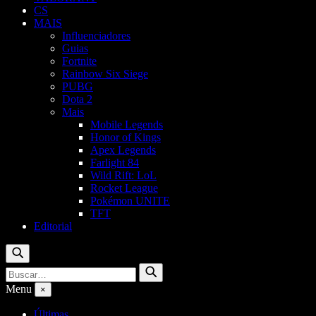
CS
MAIS
Influenciadores
Guias
Fortnite
Rainbow Six Siege
PUBG
Dota 2
Mais
Mobile Legends
Honor of Kings
Apex Legends
Farlight 84
Wild Rift: LoL
Rocket League
Pokémon UNITE
TFT
Editorial
Buscar
Buscar
Buscar
por:
Menu
×
Últimas