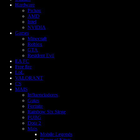
Hardware
Pichau
AMD
Intel
NVIDIA
Games
Minecraft
Roblox
GTA
Resident Evil
EA FC
Free fire
LoL
VALORANT
CS
MAIS
Influenciadores
Guias
Fortnite
Rainbow Six Siege
PUBG
Dota 2
Mais
Mobile Legends
Honor of Kings