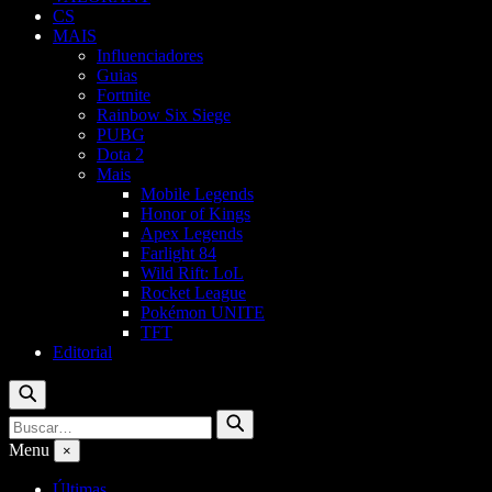
CS
MAIS
Influenciadores
Guias
Fortnite
Rainbow Six Siege
PUBG
Dota 2
Mais
Mobile Legends
Honor of Kings
Apex Legends
Farlight 84
Wild Rift: LoL
Rocket League
Pokémon UNITE
TFT
Editorial
Buscar
Buscar
Buscar
por:
Menu
×
Últimas