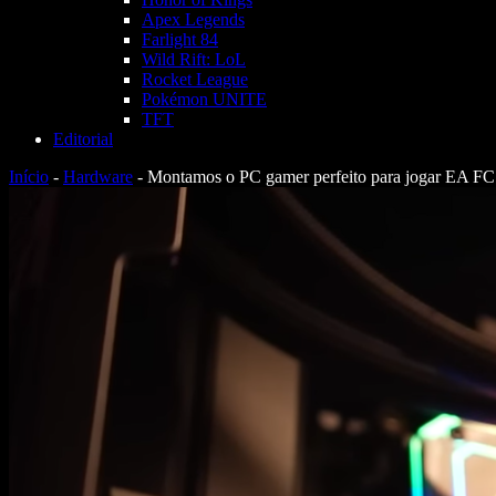
Apex Legends
Farlight 84
Wild Rift: LoL
Rocket League
Pokémon UNITE
TFT
Editorial
Início
-
Hardware
-
Montamos o PC gamer perfeito para jogar EA FC 