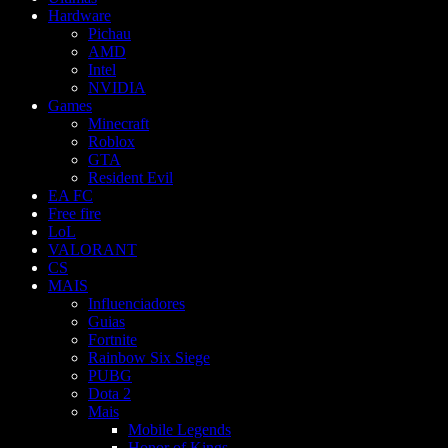
Hardware
Pichau
AMD
Intel
NVIDIA
Games
Minecraft
Roblox
GTA
Resident Evil
EA FC
Free fire
LoL
VALORANT
CS
MAIS
Influenciadores
Guias
Fortnite
Rainbow Six Siege
PUBG
Dota 2
Mais
Mobile Legends
Honor of Kings