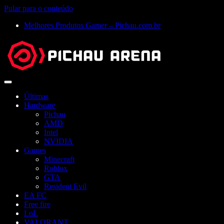
Pular para o conteúdo
Melhores Produtos Gamer – Pichau.com.br
Abrir
menu
Últimas
Hardware
Pichau
AMD
Intel
NVIDIA
Games
Minecraft
Roblox
GTA
Resident Evil
EA FC
Free fire
LoL
VALORANT