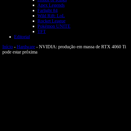
Apex Legends
Farlight 84
Wild Rift: LoL
Rocket League
Pokémon UNITE
TFT
Editorial
Início
-
Hardware
-
NVIDIA: produção em massa de RTX 4060 Ti
pode estar próxima