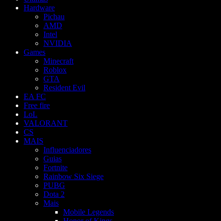
Hardware
Pichau
AMD
Intel
NVIDIA
Games
Minecraft
Roblox
GTA
Resident Evil
EA FC
Free fire
LoL
VALORANT
CS
MAIS
Influenciadores
Guias
Fortnite
Rainbow Six Siege
PUBG
Dota 2
Mais
Mobile Legends
Honor of Kings