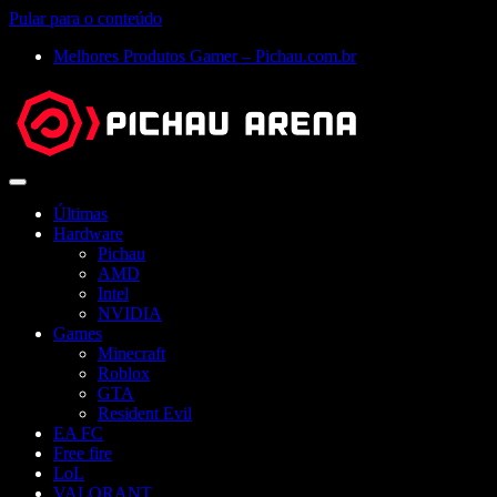
Pular para o conteúdo
Melhores Produtos Gamer – Pichau.com.br
Abrir
menu
Últimas
Hardware
Pichau
AMD
Intel
NVIDIA
Games
Minecraft
Roblox
GTA
Resident Evil
EA FC
Free fire
LoL
VALORANT