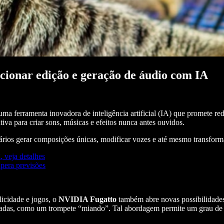
ionar edição e geração de áudio com IA
 uma ferramenta inovadora de inteligência artificial (IA) que promete re
ativa para criar sons, músicas e efeitos nunca antes ouvidos.
ários gerar composições únicas, modificar vozes e até mesmo transform
veja detalhes
pera previsões
licidade e jogos, o
NVIDIA Fugatto
também abre novas possibilidades 
speradas, como um trompete “miando”. Tal abordagem permite um grau d