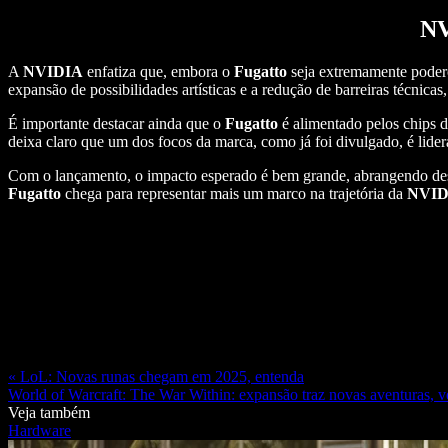
NV
A
NVIDIA
enfatiza que, embora o
Fugatto
seja extremamente podero
expansão de possibilidades artísticas e a redução de barreiras técnic
É importante destacar ainda que o
Fugatto
é alimentado pelos chips 
deixa claro que um dos focos da marca, como já foi divulgado, é lidera
Com o lançamento, o impacto esperado é bem grande, abrangendo desde
Fugatto
chega para representar mais um marco na trajetória da
NVID
« LoL: Novas runas chegam em 2025, entenda
World of Warcraft: The War Within: expansão traz novas aventuras, ve
Veja também
Hardware