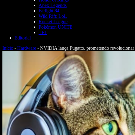
Apex Legends
Farlight 84
Wild Rift: LoL
Rocket League
Pokémon UNITE
TFT
Editorial
Início
-
Hardware
-
NVIDIA lança Fugatto, prometendo revolucionar 