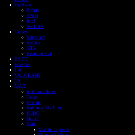
Hardware
Pichau
AMD
Intel
NVIDIA
Games
Minecraft
Roblox
GTA
Resident Evil
EA FC
Free fire
LoL
VALORANT
CS
MAIS
Influenciadores
Guias
Fortnite
Rainbow Six Siege
PUBG
Dota 2
Mais
Mobile Legends
Honor of Kings