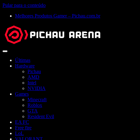
Pular para o conteúdo
Melhores Produtos Gamer – Pichau.com.br
Abrir
menu
Últimas
Hardware
Pichau
AMD
Intel
NVIDIA
Games
Minecraft
Roblox
GTA
Resident Evil
EA FC
Free fire
LoL
VALORANT