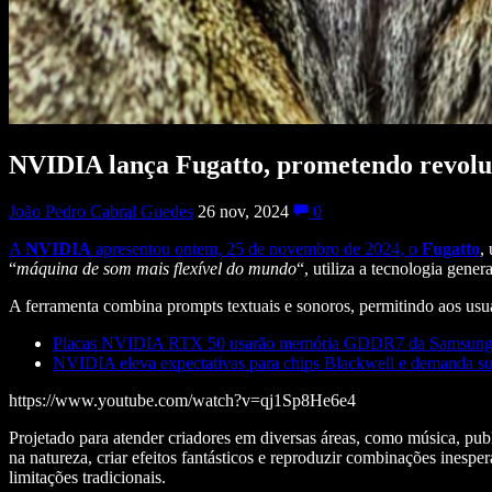
NVIDIA lança Fugatto, prometendo revoluc
João Pedro Cabral Guedes
26 nov, 2024
0
A
NVIDIA
apresentou ontem, 25 de novembro de 2024, o
Fugatto
,
“
máquina de som mais flexível do mundo
“, utiliza a tecnologia gener
A ferramenta combina prompts textuais e sonoros, permitindo aos usu
Placas NVIDIA RTX 50 usarão memória GDDR7 da Samsung, 
NVIDIA eleva expectativas para chips Blackwell e demanda su
https://www.youtube.com/watch?v=qj1Sp8He6e4
Projetado para atender criadores em diversas áreas, como música, pub
na natureza, criar efeitos fantásticos e reproduzir combinações ine
limitações tradicionais.