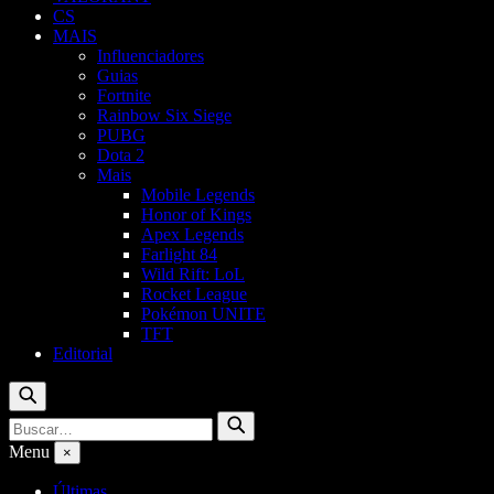
CS
MAIS
Influenciadores
Guias
Fortnite
Rainbow Six Siege
PUBG
Dota 2
Mais
Mobile Legends
Honor of Kings
Apex Legends
Farlight 84
Wild Rift: LoL
Rocket League
Pokémon UNITE
TFT
Editorial
Buscar
Buscar
Buscar
por:
Menu
×
Últimas