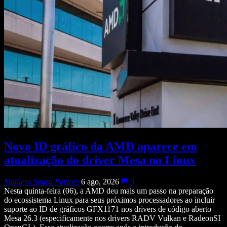
Novo ID gráfico da AMD aparece em
atualização do driver Mesa no Linux
Matheus Souza Peixoto
6 ago, 2026
0
Nesta quinta-feira (06), a AMD deu mais um passo na preparação
do ecossistema Linux para seus próximos processadores ao incluir
suporte ao ID de gráficos GFX1171 nos drivers de código aberto
Mesa 26.3 (especificamente nos drivers RADV Vulkan e RadeonSI