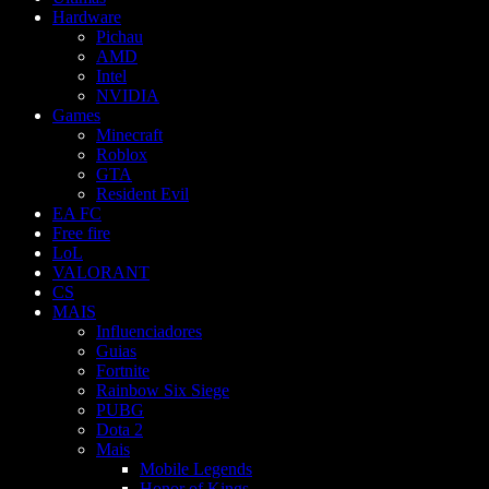
Hardware
Pichau
AMD
Intel
NVIDIA
Games
Minecraft
Roblox
GTA
Resident Evil
EA FC
Free fire
LoL
VALORANT
CS
MAIS
Influenciadores
Guias
Fortnite
Rainbow Six Siege
PUBG
Dota 2
Mais
Mobile Legends
Honor of Kings