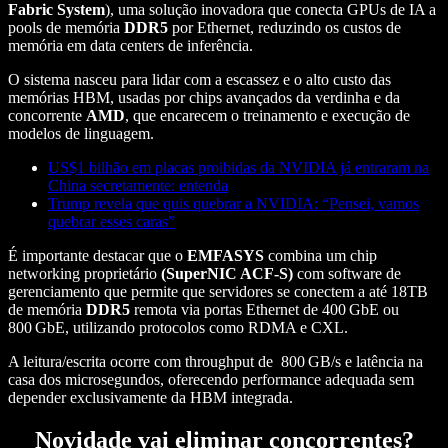
Fabric System
), uma solução inovadora que conecta GPUs de IA a
pools de memória
DDR5
por Ethernet, reduzindo os custos de
memória em data centers de inferência.
O sistema nasceu para lidar com a escassez e o alto custo das
memórias HBM, usadas por chips avançados da verdinha e da
concorrente
AMD
, que encarecem o treinamento e execução de
modelos de linguagem.
US$1 bilhão em placas proibidas da NVIDIA já entraram na
China secretamente: entenda
Trump revela que quis quebrar a NVIDIA: “Pensei, vamos
quebrar esses caras”
É importante destacar que o
EMFASYS
combina um chip
networking proprietário
(SuperNIC ACF‑S)
com software de
gerenciamento que permite que servidores se conectem a até 18TB
de memória
DDR5
remota via portas Ethernet de 400 GbE ou
800 GbE, utilizando protocolos como RDMA e CXL.
A leitura/escrita ocorre com throughput de 800 GB/s e latência na
casa dos microsegundos, oferecendo performance adequada sem
depender exclusivamente da HBM integrada.
Novidade vai eliminar concorrentes?