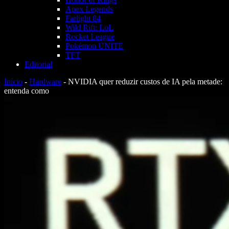
Apex Legends
Farlight 84
Wild Rift: LoL
Rocket League
Pokémon UNITE
TFT
Editorial
Início
-
Hardware
-
NVIDIA quer reduzir custos de IA pela metade:
entenda como