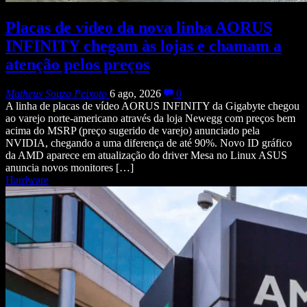
Placas de vídeo da nova linha AORUS
INFINITY chegam às lojas e chamam a
atenção pelos preços
Matheus Souza Peixoto
6 ago, 2026
0
A linha de placas de vídeo AORUS INFINITY da Gigabyte chegou
ao varejo norte-americano através da loja Newegg com preços bem
acima do MSRP (preço sugerido de varejo) anunciado pela
NVIDIA, chegando a uma diferença de até 90%. Novo ID gráfico
da AMD aparece em atualização do driver Mesa no Linux ASUS
anuncia novos monitores […]
Hardware