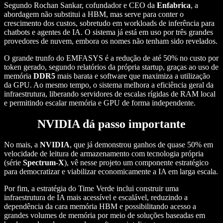
Segundo Rochan Sankar, cofundador e CEO da
Enfabrica
, a
abordagem não substitui a HBM, mas serve para conter o
crescimento dos custos, sobretudo em workloads de inferência para
chatbots e agentes de IA. O sistema já está em uso por três grandes
provedores de nuvem, embora os nomes não tenham sido revelados.
O grande trunfo do EMFASYS é a redução de até 50% no custo por
token gerado, segundo relatórios da própria startup, graças ao uso de
memória
DDR5
mais barata e software que maximiza a utilização
da GPU. Ao mesmo tempo, o sistema melhora a eficiência geral da
infraestrutura, liberando servidores de escalas rígidas de RAM local
e permitindo escalar memória e GPU de forma independente.
NVIDIA dá passo importante
No mais, a
NVIDIA
, que já demonstrou ganhos de quase 50% em
velocidade de leitura de armazenamento com tecnologia própria
(série
Spectrum-X
), vê nesse projeto um componente estratégico
para democratizar e viabilizar economicamente a IA em larga escala.
Por fim, a estratégia do Time Verde inclui construir uma
infraestrutura de IA mais acessível e escalável, reduzindo a
dependência da cara memória HBM e possibilitando acesso a
grandes volumes de memória por meio de soluções baseadas em