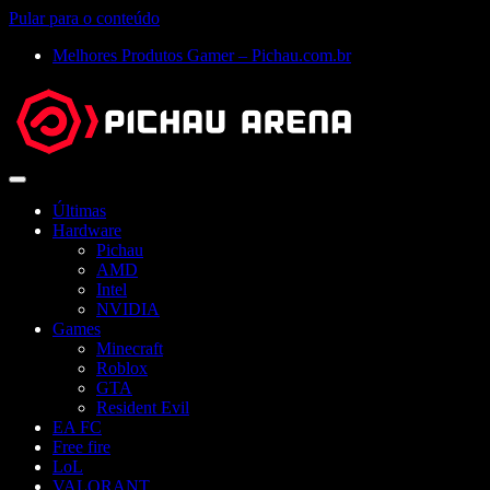
Pular para o conteúdo
Melhores Produtos Gamer – Pichau.com.br
Abrir
menu
Últimas
Hardware
Pichau
AMD
Intel
NVIDIA
Games
Minecraft
Roblox
GTA
Resident Evil
EA FC
Free fire
LoL
VALORANT