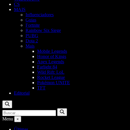
CS
MAIS
Influenciadores
Guias
Fortnite
Rainbow Six Siege
PUBG
Dota 2
Mais
Mobile Legends
Honor of Kings
Apex Legends
Farlight 84
Wild Rift: LoL
Rocket League
Pokémon UNITE
TFT
Editorial
Buscar
Buscar
Buscar
por:
Menu
×
Últimas