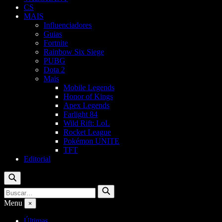
CS
MAIS
Influenciadores
Guias
Fortnite
Rainbow Six Siege
PUBG
Dota 2
Mais
Mobile Legends
Honor of Kings
Apex Legends
Farlight 84
Wild Rift: LoL
Rocket League
Pokémon UNITE
TFT
Editorial
Buscar
Buscar
Buscar
por:
Menu
×
Últimas