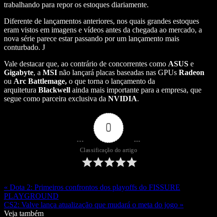
trabalhando para repor os estoques diariamente.
Diferente de lançamentos anteriores, nos quais grandes estoques
eram vistos em imagens e vídeos antes da chegada ao mercado, a
nova série parece estar passando por um lançamento mais
conturbado. J
Vale destacar que, ao contrário de concorrentes como
ASUS
e
Gigabyte
, a
MSI
não lançará placas baseadas nas GPUs
Radeon
ou
Arc Battlemage,
o que torna o lançamento da
arquitetura
Blackwell
ainda mais importante para a empresa, que
segue como parceira exclusiva da
NVIDIA
.
0
Classificação do artigo
« Dota 2: Primeiros confrontos dos playoffs do FISSURE
PLAYGROUND
CS2: Valve lança atualização que mudará o meta do jogo »
Veja também