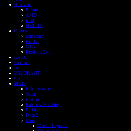
Hardware
Pichau
AMD
Intel
NVIDIA
Games
Minecraft
Roblox
GTA
Resident Evil
EA FC
Free fire
LoL
VALORANT
CS
MAIS
Influenciadores
Guias
Fortnite
Rainbow Six Siege
PUBG
Dota 2
Mais
Mobile Legends
Honor of Kings