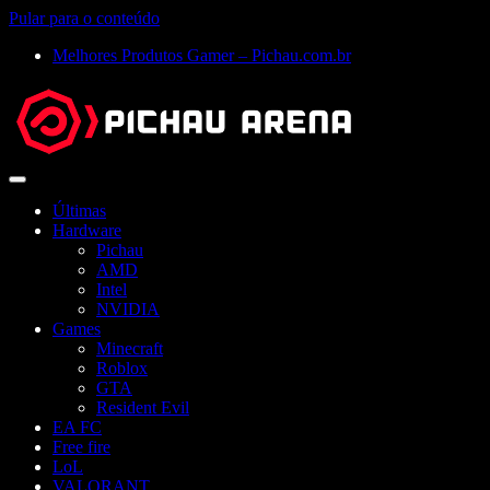
Pular para o conteúdo
Melhores Produtos Gamer – Pichau.com.br
Abrir
menu
Últimas
Hardware
Pichau
AMD
Intel
NVIDIA
Games
Minecraft
Roblox
GTA
Resident Evil
EA FC
Free fire
LoL
VALORANT