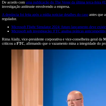
De acordo com
uma publicação do The Verge da última terça-feira (0
investigação antitruste envolvendo a empresa.
A denúncia foi feita após a mídia noticiar detalhes do caso
antes que a
regulador.
Microsoft Flight Simulator 2024: futuro lançamento deve exigi
Microsoft sob investigação: FTC analisa práticas anticompetit
Rima Alaily, vice-presidente corporativa e vice-conselheira geral da
M
criticou a
FTC
, afirmando que o vazamento mina a integridade do pro