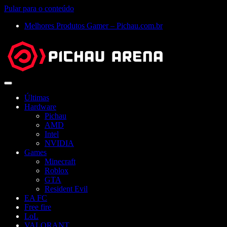
Pular para o conteúdo
Melhores Produtos Gamer – Pichau.com.br
Abrir
menu
Últimas
Hardware
Pichau
AMD
Intel
NVIDIA
Games
Minecraft
Roblox
GTA
Resident Evil
EA FC
Free fire
LoL
VALORANT