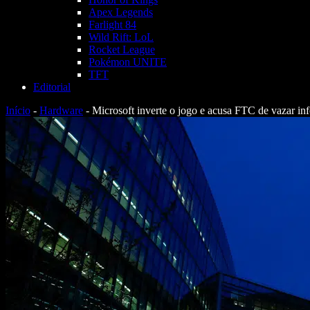
Apex Legends
Farlight 84
Wild Rift: LoL
Rocket League
Pokémon UNITE
TFT
Editorial
Início
-
Hardware
-
Microsoft inverte o jogo e acusa FTC de vazar in