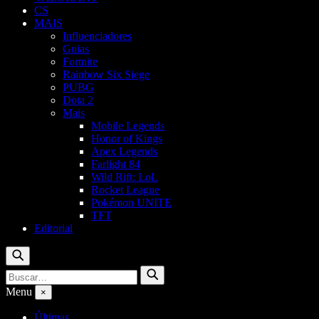
CS
MAIS
Influenciadores
Guias
Fortnite
Rainbow Six Siege
PUBG
Dota 2
Mais
Mobile Legends
Honor of Kings
Apex Legends
Farlight 84
Wild Rift: LoL
Rocket League
Pokémon UNITE
TFT
Editorial
Buscar
Buscar
Buscar
por:
Menu
×
Últimas