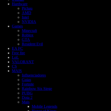
Hardware
Pichau
AMD
Intel
NVIDIA
Games
Minecraft
Roblox
GTA
Resident Evil
EA FC
Free fire
LoL
VALORANT
CS
MAIS
Influenciadores
Guias
Fortnite
Rainbow Six Siege
PUBG
Dota 2
Mais
Mobile Legends
Honor of Kings