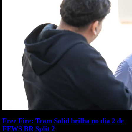
Free Fire: Team Solid brilha no dia 2 de
FFWS BR Split 2