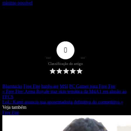
mínimo possível
0
Classificação do artigo
Bluestacks
Free Fire
hardware
MSI
PC Gamer para Free Fire
« Free Fire: Arma Royale traz skin temática da M4A1 em alusão ao
FFCS
LoL: Kami anuncia sua aposentadoria definitiva do competitivo »
Veja também
Free Fire