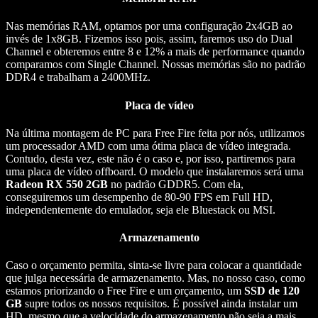
Nas memórias RAM, optamos por uma configuração 2x4GB ao
invés de 1x8GB. Fizemos isso pois, assim, faremos uso do Dual
Channel e obteremos entre 8 e 12% a mais de performance quando
comparamos com Single Channel. Nossas memórias são no padrão
DDR4 e trabalham a 2400MHz.
Placa de vídeo
Na última montagem de PC para Free Fire feita por nós, utilizamos
um processador AMD com uma ótima placa de vídeo integrada.
Contudo, desta vez, este não é o caso e, por isso, partiremos para
uma placa de vídeo offboard. O modelo que instalaremos será uma
Radeon RX 550 2GB
no padrão GDDR5. Com ela,
conseguiremos um desempenho de 80-90 FPS em Full HD,
independentemente do emulador, seja ele Bluestack ou MSI.
Armazenamento
Caso o orçamento permita, sinta-se livre para colocar a quantidade
que julga necessária de armazenamento. Mas, no nosso caso, como
estamos priorizando o Free Fire e um orçamento, um
SSD de 120
GB
supre todos os nossos requisitos. É possível ainda instalar um
HD, mesmo que a velocidade do armazenamento não seja a mais