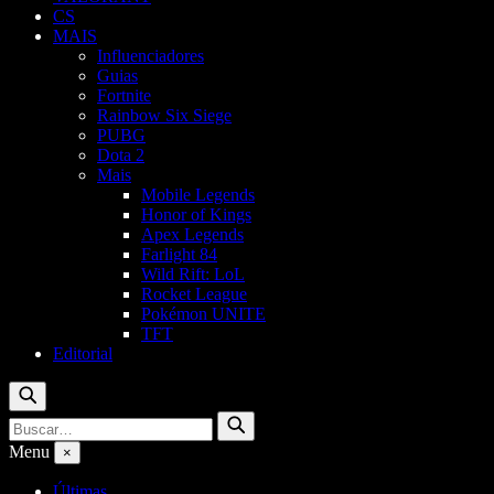
CS
MAIS
Influenciadores
Guias
Fortnite
Rainbow Six Siege
PUBG
Dota 2
Mais
Mobile Legends
Honor of Kings
Apex Legends
Farlight 84
Wild Rift: LoL
Rocket League
Pokémon UNITE
TFT
Editorial
Buscar
Buscar
Buscar
por:
Menu
×
Últimas