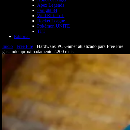
Apex Legends
Farlight 84
Wild Rift: LoL
Rocket League
Pokémon UNITE
TFT
Editorial
Início
-
Free Fire
-
Hardware: PC Gamer atualizado para Free Fire
gastando aproximadamente 2.200 reais