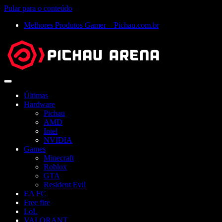
Pular para o conteúdo
Melhores Produtos Gamer – Pichau.com.br
Abrir
menu
Últimas
Hardware
Pichau
AMD
Intel
NVIDIA
Games
Minecraft
Roblox
GTA
Resident Evil
EA FC
Free fire
LoL
VALORANT