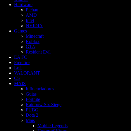
Hardware
Pichau
AMD
Intel
NVIDIA
Games
Minecraft
Roblox
GTA
Resident Evil
EA FC
Free fire
LoL
VALORANT
CS
MAIS
Influenciadores
Guias
Fortnite
Rainbow Six Siege
PUBG
Dota 2
Mais
Mobile Legends
Honor of Kings