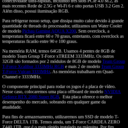
conectividade ultra-rápidas, incluindo três slots PCIe 4.0 M.2, as
mais recentes Rede de 2.5G e Wi-Fi 6 e oito portas USB 3.2 Gen 2.
Além disso, possui iluminação RGB.
Para refrigerar nosso setup, que dissipa muito calor devido à grande
quantidade de threads do processador, utilizamos um Water Cooler
de modelo
Pichau Gaming AQUA X200
. Sem overclock, a
temperatura ficará entre 60 e 70 graus, entretanto, com overclock as
temperaturas ficarão entre 90 e 100 graus.
Na memória RAM, temos 64GB. Usamos 4 pentes de 8GB de
modelo Team Group T-Force xTREEM 3333MHz. Os outros
32GB são formados por 2 módulos de 8GB de modelo
Team Group
T-Force Xcalibur 3333MHz RGB
e mais 2 de modelo
Team Group
T-Force Vulcan 3333MHz
. As memórias trabalham em Quad-
Channel e 3333MHz.
O componente principal para rodar os jogos é a placa de vídeo.
Nesse caso, colocaremos uma placa offboard de modelo
NVIDIA
Geforce RTX 2080 Super 8GB
. Esta placa oferece o melhor
desempenho do mercado, sobrando em qualquer game da
atualidade.
Para fins de armazenamento, utilizaremos um SSD de modelo T-
Force DELTA 1TB. Temos ainda, um T-Force CARDEA ZERO
Z440 1TB, que é o mais rápido instalado na máquina. Por fim,