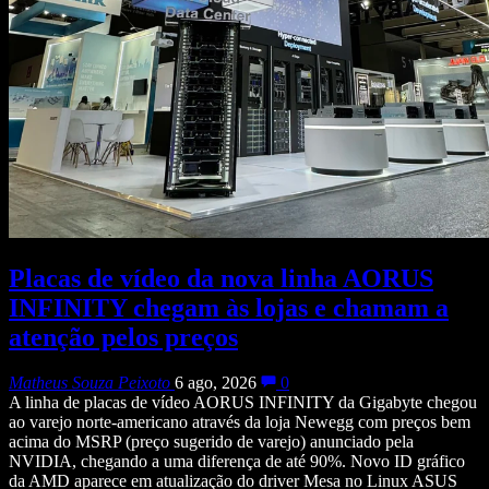
Placas de vídeo da nova linha AORUS
INFINITY chegam às lojas e chamam a
atenção pelos preços
Matheus Souza Peixoto
6 ago, 2026
0
A linha de placas de vídeo AORUS INFINITY da Gigabyte chegou
ao varejo norte-americano através da loja Newegg com preços bem
acima do MSRP (preço sugerido de varejo) anunciado pela
NVIDIA, chegando a uma diferença de até 90%. Novo ID gráfico
da AMD aparece em atualização do driver Mesa no Linux ASUS