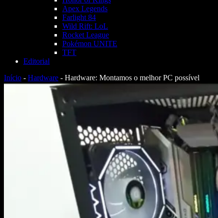
Apex Legends
Farlight 84
Wild Rift: LoL
Rocket League
Pokémon UNITE
TFT
Editorial
Início
-
Hardware
-
Hardware: Montamos o melhor PC possível