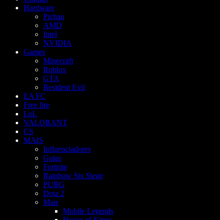
Hardware
Pichau
AMD
Intel
NVIDIA
Games
Minecraft
Roblox
GTA
Resident Evil
EA FC
Free fire
LoL
VALORANT
CS
MAIS
Influenciadores
Guias
Fortnite
Rainbow Six Siege
PUBG
Dota 2
Mais
Mobile Legends
Honor of Kings