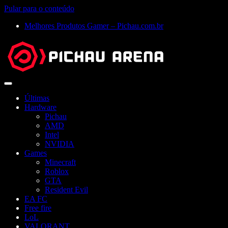
Pular para o conteúdo
Melhores Produtos Gamer – Pichau.com.br
Abrir
menu
Últimas
Hardware
Pichau
AMD
Intel
NVIDIA
Games
Minecraft
Roblox
GTA
Resident Evil
EA FC
Free fire
LoL
VALORANT