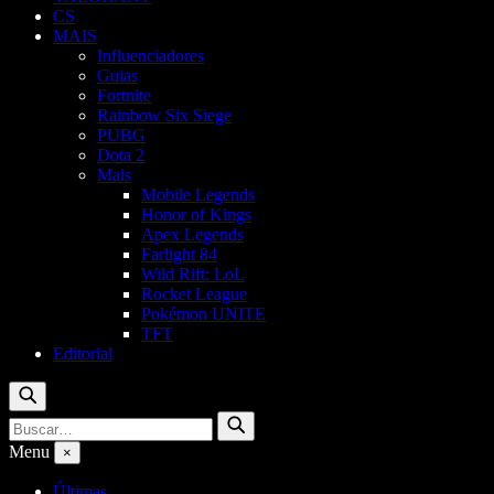
CS
MAIS
Influenciadores
Guias
Fortnite
Rainbow Six Siege
PUBG
Dota 2
Mais
Mobile Legends
Honor of Kings
Apex Legends
Farlight 84
Wild Rift: LoL
Rocket League
Pokémon UNITE
TFT
Editorial
Buscar
Buscar
Buscar
por:
Menu
×
Últimas