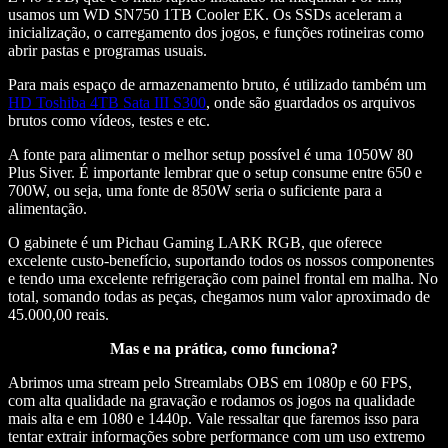
usamos um WD SN750 1TB Cooler EK. Os SSDs aceleram a
inicialização, o carregamento dos jogos, e funções rotineiras como
abrir pastas e programas usuais.
Para mais espaço de armazenamento bruto, é utilizado também um
HD Toshiba 4TB Sata III S300
, onde são guardados os arquivos
brutos como vídeos, testes e etc.
A fonte para alimentar o melhor setup possível é uma 1050W 80
Plus Siver. É importante lembrar que o setup consume entre 650 e
700W, ou seja, uma fonte de 850W seria o suficiente para a
alimentação.
O gabinete é um Pichau Gaming LARK RGB, que oferece
excelente custo-benefício, suportando todos os nossos componentes
e tendo uma excelente refrigeração com painel frontal em malha. No
total, somando todas as peças, chegamos num valor aproximado de
45.000,00 reais.
Mas e na prática, como funciona?
Abrimos uma stream pelo Streamlabs OBS em 1080p e 60 FPS,
com alta qualidade na gravação e rodamos os jogos na qualidade
mais alta e em 1080 e 1440p. Vale ressaltar que faremos isso para
tentar extrair informações sobre performance com um uso extremo