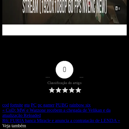
0
Classificação do artigo
cod
fortnite
gta
PC
pc gamer
PUBG
rainbow six
« CoD: MW e Warzone recebem a chegada de Velikan e da
atualização Reloaded
R6: FURIA banca Miracle e anuncia a contratação de LENDA »
Veja também