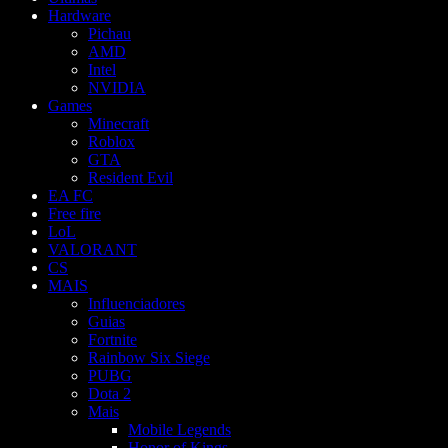
Hardware
Pichau
AMD
Intel
NVIDIA
Games
Minecraft
Roblox
GTA
Resident Evil
EA FC
Free fire
LoL
VALORANT
CS
MAIS
Influenciadores
Guias
Fortnite
Rainbow Six Siege
PUBG
Dota 2
Mais
Mobile Legends
Honor of Kings