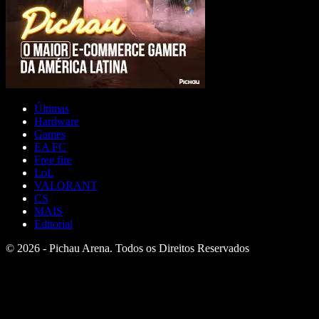
Últimas
Hardware
Games
EA FC
Free fire
LoL
VALORANT
CS
MAIS
Editorial
© 2026 - Pichau Arena. Todos os Direitos Reservados