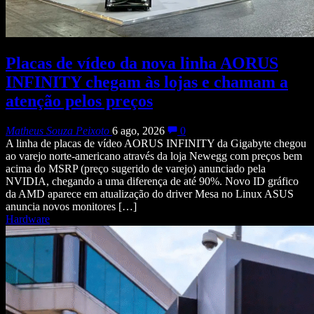
Placas de vídeo da nova linha AORUS
INFINITY chegam às lojas e chamam a
atenção pelos preços
Matheus Souza Peixoto
6 ago, 2026
0
A linha de placas de vídeo AORUS INFINITY da Gigabyte chegou
ao varejo norte-americano através da loja Newegg com preços bem
acima do MSRP (preço sugerido de varejo) anunciado pela
NVIDIA, chegando a uma diferença de até 90%. Novo ID gráfico
da AMD aparece em atualização do driver Mesa no Linux ASUS
anuncia novos monitores […]
Hardware