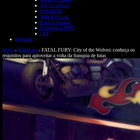
Apex Legends
Farlight 84
Wild Rift: LoL
Rocket League
Pokémon UNITE
TFT
Editorial
Início
-
Hardware
-
FATAL FURY: City of the Wolves: conheça os
requisitos para aproveitar a volta da franquia de lutas