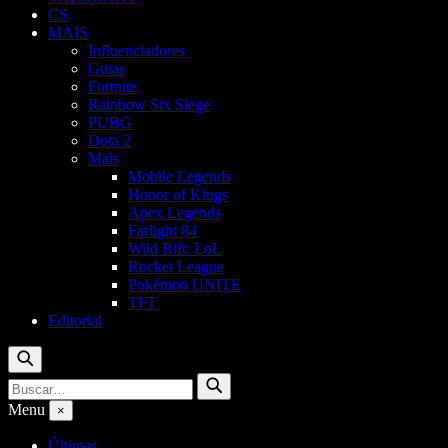
CS
MAIS
Influenciadores
Guias
Fortnite
Rainbow Six Siege
PUBG
Dota 2
Mais
Mobile Legends
Honor of Kings
Apex Legends
Farlight 84
Wild Rift: LoL
Rocket League
Pokémon UNITE
TFT
Editorial
Buscar
Buscar
Buscar
por:
Menu
×
Últimas