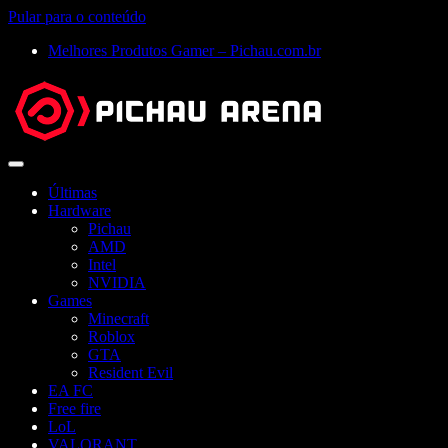
Pular para o conteúdo
Melhores Produtos Gamer – Pichau.com.br
Abrir
menu
Últimas
Hardware
Pichau
AMD
Intel
NVIDIA
Games
Minecraft
Roblox
GTA
Resident Evil
EA FC
Free fire
LoL
VALORANT