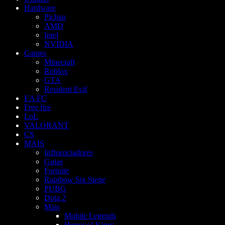
Hardware
Pichau
AMD
Intel
NVIDIA
Games
Minecraft
Roblox
GTA
Resident Evil
EA FC
Free fire
LoL
VALORANT
CS
MAIS
Influenciadores
Guias
Fortnite
Rainbow Six Siege
PUBG
Dota 2
Mais
Mobile Legends
Honor of Kings