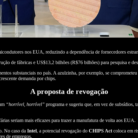
emicondutores nos EUA, reduzindo a dependência de fornecedores estran
rução de fábricas e US$13,2 bilhões (R$76 bilhões) para pesquisa e de
entos substanciais no país. A azulzinha, por exemplo, se comprometeu 
 crescente demanda por chips.
A proposta de revogação
um
“horrível, horrível”
programa e sugeriu que, em vez de subsídios, ta
árias seriam mais eficazes para trazer a manufatura de volta aos EUA.
to. No caso da
Intel
, a potencial revogação do
CHIPS Act
coloca em ri
res de empregos.