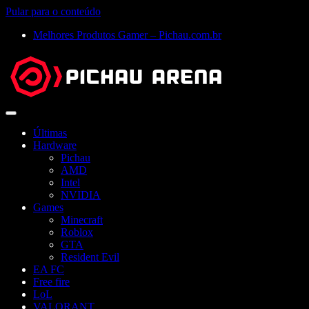
Pular para o conteúdo
Melhores Produtos Gamer – Pichau.com.br
Abrir
menu
Últimas
Hardware
Pichau
AMD
Intel
NVIDIA
Games
Minecraft
Roblox
GTA
Resident Evil
EA FC
Free fire
LoL
VALORANT