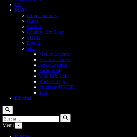
CS
MAIS
Influenciadores
Guias
Fortnite
Rainbow Six Siege
PUBG
Dota 2
Mais
Mobile Legends
Honor of Kings
Apex Legends
Farlight 84
Wild Rift: LoL
Rocket League
Pokémon UNITE
TFT
Editorial
Buscar
Buscar
Buscar
por:
Menu
×
Últimas