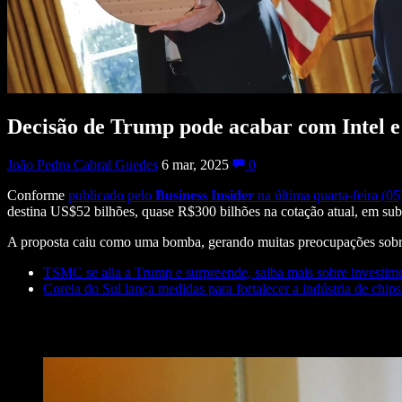
Decisão de Trump pode acabar com Intel e 
João Pedro Cabral Guedes
6 mar, 2025
0
Conforme
publicado pelo
Business Insider
na última quarta-feira (05
destina US$52 bilhões, quase R$300 bilhões na cotação atual, em sub
A proposta caiu como uma bomba, gerando muitas preocupações sobre
TSMC se alia a Trump e surpreende, saiba mais sobre investime
Coreia do Sul lança medidas para fortalecer a indústria de chips