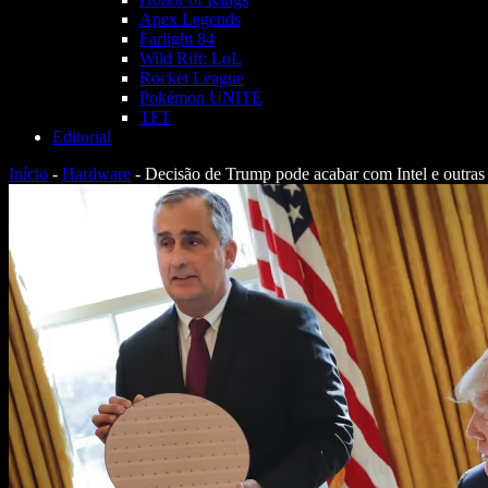
Apex Legends
Farlight 84
Wild Rift: LoL
Rocket League
Pokémon UNITE
TFT
Editorial
Início
-
Hardware
-
Decisão de Trump pode acabar com Intel e outras 