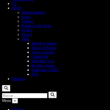
CS
MAIS
Influenciadores
Guias
Fortnite
Rainbow Six Siege
PUBG
Dota 2
Mais
Mobile Legends
Honor of Kings
Apex Legends
Farlight 84
Wild Rift: LoL
Rocket League
Pokémon UNITE
TFT
Editorial
Buscar
Buscar
Buscar
por:
Menu
×
Últimas