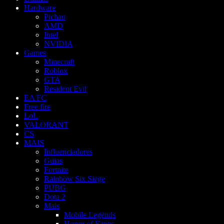
Hardware
Pichau
AMD
Intel
NVIDIA
Games
Minecraft
Roblox
GTA
Resident Evil
EA FC
Free fire
LoL
VALORANT
CS
MAIS
Influenciadores
Guias
Fortnite
Rainbow Six Siege
PUBG
Dota 2
Mais
Mobile Legends
Honor of Kings