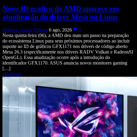
Novo ID gráfico da AMD aparece em
atualização do driver Mesa no Linux
Matheus Souza Peixoto
6 ago, 2026
0
Nesta quinta-feira (06), a AMD deu mais um passo na preparação
do ecossistema Linux para seus próximos processadores ao incluir
suporte ao ID de gráficos GFX1171 nos drivers de código aberto
Mesa 26.3 (especificamente nos drivers RADV Vulkan e RadeonSI
OpenGL). Essa atualização ocorre após a introdução do
identificador GFX1170. ASUS anuncia novos monitores gaming
[…]
Hardware