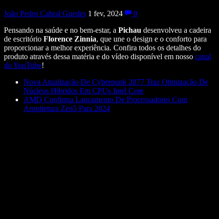
João Pedro Cabral Guedes
1 fev, 2024
0
Pensando na saúde e no bem-estar, a
Pichau
desenvolveu a cadeira
de escritório
Florence Zinnia
, que une o design e o conforto para
proporcionar a melhor experiência. Confira todos os detalhes do
produto através dessa matéria e do vídeo disponível em nosso
canal
do YouTube
!
Nova Atualização De Cyberpunk 2077 Traz Otimização De
Núcleos Híbridos Em CPUs Intel Core
AMD Confirma Lançamento De Processadores Com
Arquitetura Zen5 Para 2024