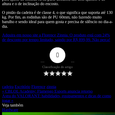
altura e o de inclinação do encosto.
O pistão da cadeira é de classe 4, o que significa que suporta até 130
kg. Por fim, as rodinhas são de PU 60mm, não fazendo muito
barulho e sendo ideal para quem gosta e precisa de silêncio no dia-a-
dia.
Adquira em nosso site a Florence Zinnia. O produto está com 24%
de desconto por tempo limitado, saindo por R$ 899,99. Não perca!
0
Classificação do artigo
cadeira
Escritório
Florence
zinnia
« CBLOL Academy: Flamengo Esports anuncia retorno
Astra do VALORANT: habilidades, equipamentos e dicas de como
jogar »
Veja também
Hardware