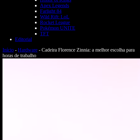
Apex Legends
Farlight 84
Wild Rift: LoL
Rocket League
Pokémon UNITE
TFT
Editorial
Início
-
Hardware
-
Cadeira Florence Zinnia: a melhor escolha para
horas de trabalho