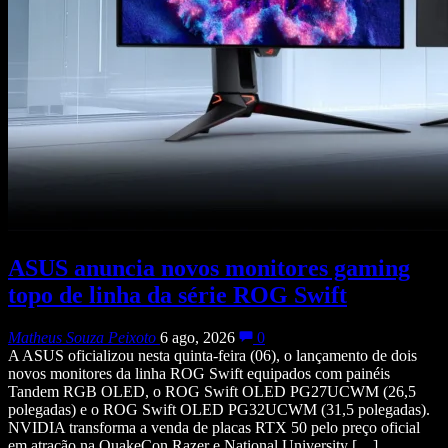
ASUS anuncia novos monitores gaming
topo de linha da série ROG Swift
Matheus Souza Peixoto
6 ago, 2026
0
A ASUS oficializou nesta quinta-feira (06), o lançamento de dois
novos monitores da linha ROG Swift equipados com painéis
Tandem RGB OLED, o ROG Swift OLED PG27UCWM (26,5
polegadas) e o ROG Swift OLED PG32UCWM (31,5 polegadas).
NVIDIA transforma a venda de placas RTX 50 pelo preço oficial
em atração na QuakeCon Razer e National University […]