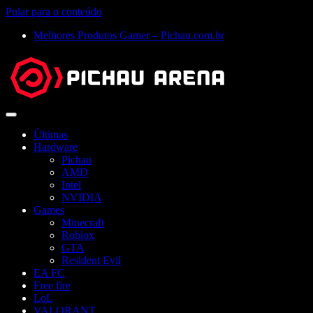
Pular para o conteúdo
Melhores Produtos Gamer – Pichau.com.br
Abrir
menu
Últimas
Hardware
Pichau
AMD
Intel
NVIDIA
Games
Minecraft
Roblox
GTA
Resident Evil
EA FC
Free fire
LoL
VALORANT