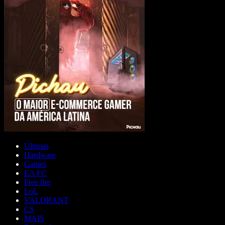
Últimas
Hardware
Games
EA FC
Free fire
LoL
VALORANT
CS
MAIS