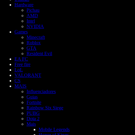
Hardware
Pichau
AMD
Intel
NVIDIA
Games
Minecraft
Roblox
GTA
Resident Evil
EA FC
Free fire
LoL
VALORANT
CS
MAIS
Influenciadores
Guias
Fortnite
Rainbow Six Siege
PUBG
Dota 2
Mais
Mobile Legends
Honor of Kings