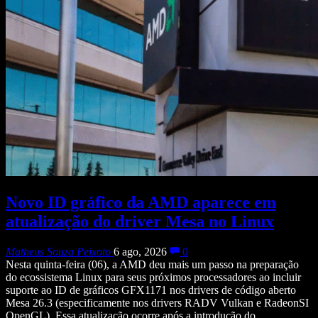
Novo ID gráfico da AMD aparece em
atualização do driver Mesa no Linux
Matheus Souza Peixoto
6 ago, 2026
0
Nesta quinta-feira (06), a AMD deu mais um passo na preparação
do ecossistema Linux para seus próximos processadores ao incluir
suporte ao ID de gráficos GFX1171 nos drivers de código aberto
Mesa 26.3 (especificamente nos drivers RADV Vulkan e RadeonSI
OpenGL). Essa atualização ocorre após a introdução do