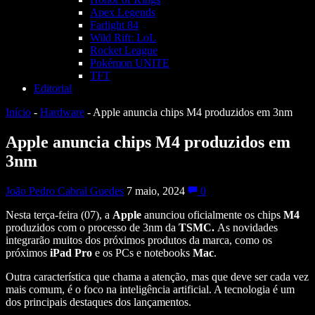
Apex Legends
Farlight 84
Wild Rift: LoL
Rocket League
Pokémon UNITE
TFT
Editorial
Início
-
Hardware
-
Apple anuncia chips M4 produzidos em 3nm
Apple anuncia chips M4 produzidos em
3nm
João Pedro Cabral Guedes
7 maio, 2024
0
Nesta terça-feira (07), a
Apple
anunciou oficialmente os chips
M4
produzidos com o processo de 3nm da
TSMC.
As novidades
integrarão muitos dos próximos produtos da marca, como os
próximos
iPad Pro
e os PCs e notebooks
Mac
.
Outra característica que chama a atenção, mas que deve ser cada vez
mais comum, é o foco na inteligência artificial. A tecnologia é um
dos principais destaques dos lançamentos.