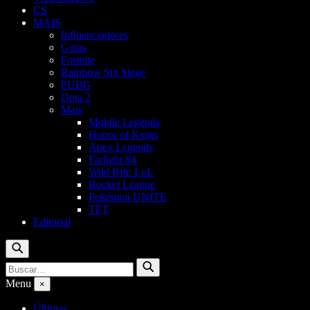
CS
MAIS
Influenciadores
Guias
Fortnite
Rainbow Six Siege
PUBG
Dota 2
Mais
Mobile Legends
Honor of Kings
Apex Legends
Farlight 84
Wild Rift: LoL
Rocket League
Pokémon UNITE
TFT
Editorial
Buscar
Buscar
Buscar
por:
Menu
×
Últimas