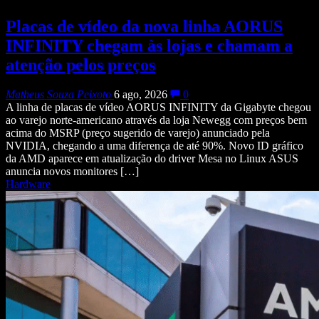
Placas de vídeo da nova linha AORUS
INFINITY chegam às lojas e chamam a
atenção pelos preços
Matheus Souza Peixoto
6 ago, 2026
0
A linha de placas de vídeo AORUS INFINITY da Gigabyte chegou
ao varejo norte-americano através da loja Newegg com preços bem
acima do MSRP (preço sugerido de varejo) anunciado pela
NVIDIA, chegando a uma diferença de até 90%. Novo ID gráfico
da AMD aparece em atualização do driver Mesa no Linux ASUS
anuncia novos monitores […]
Hardware