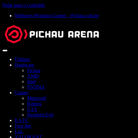
Pular para o conteúdo
Melhores Produtos Gamer – Pichau.com.br
Abrir
menu
Últimas
Hardware
Pichau
AMD
Intel
NVIDIA
Games
Minecraft
Roblox
GTA
Resident Evil
EA FC
Free fire
LoL
VALORANT