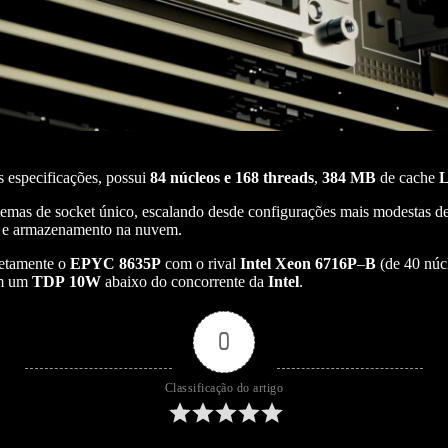
s especificações, possui
84 núcleos e 168 threads
,
384
MB
de cache
istemas de socket único, escalando desde configurações mais modestas d
s e armazenamento na nuvem.
retamente o
EPYC
8635P
com o rival
Intel
Xeon
6716P
–
B
(de 40 núcl
om um
TDP
10W
abaixo do concorrente da
Intel
.
0
Classificação do artigo