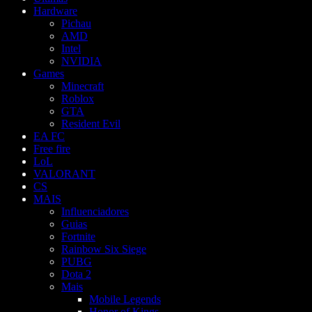
Hardware
Pichau
AMD
Intel
NVIDIA
Games
Minecraft
Roblox
GTA
Resident Evil
EA FC
Free fire
LoL
VALORANT
CS
MAIS
Influenciadores
Guias
Fortnite
Rainbow Six Siege
PUBG
Dota 2
Mais
Mobile Legends
Honor of Kings