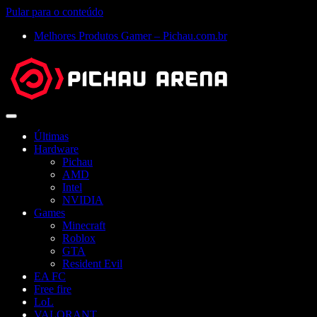
Pular para o conteúdo
Melhores Produtos Gamer – Pichau.com.br
Abrir
menu
Últimas
Hardware
Pichau
AMD
Intel
NVIDIA
Games
Minecraft
Roblox
GTA
Resident Evil
EA FC
Free fire
LoL
VALORANT