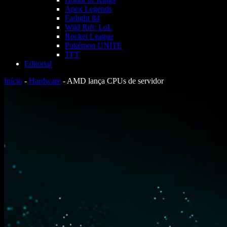
Apex Legends
Farlight 84
Wild Rift: LoL
Rocket League
Pokémon UNITE
TFT
Editorial
Início
-
Hardware
-
AMD lança CPUs de servidor