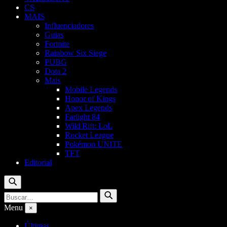
CS
MAIS
Influenciadores
Guias
Fortnite
Rainbow Six Siege
PUBG
Dota 2
Mais
Mobile Legends
Honor of Kings
Apex Legends
Farlight 84
Wild Rift: LoL
Rocket League
Pokémon UNITE
TFT
Editorial
Buscar
Buscar
Buscar
por:
Menu
×
Últimas