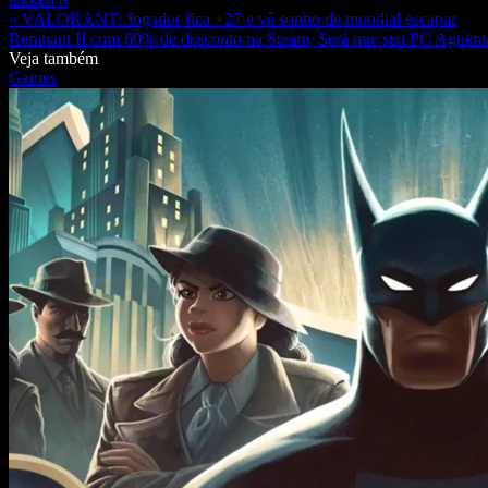
« VALORANT: Jogador fica +27 e vê sonho de mundial escapar
Remnant II com 60% de desconto na Steam, Será que seu PC Aguenta
Veja também
Games