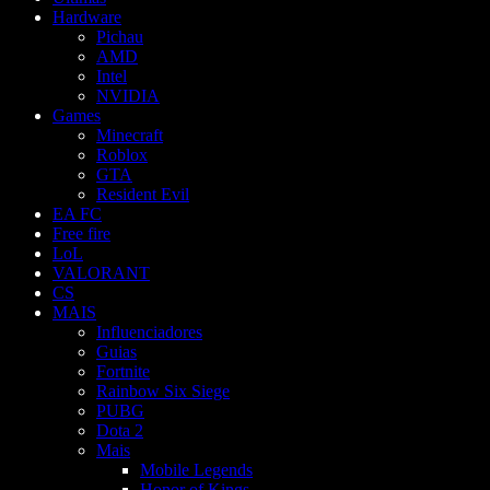
Hardware
Pichau
AMD
Intel
NVIDIA
Games
Minecraft
Roblox
GTA
Resident Evil
EA FC
Free fire
LoL
VALORANT
CS
MAIS
Influenciadores
Guias
Fortnite
Rainbow Six Siege
PUBG
Dota 2
Mais
Mobile Legends
Honor of Kings