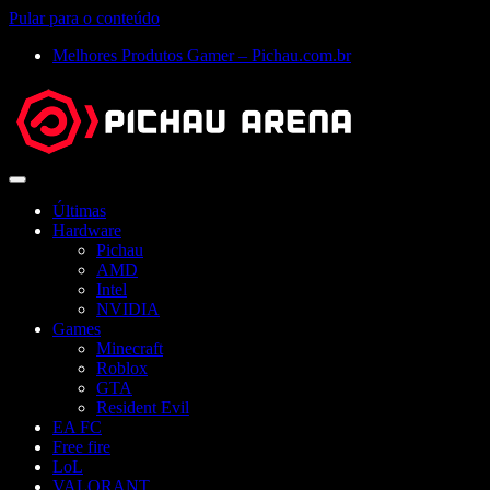
Pular para o conteúdo
Melhores Produtos Gamer – Pichau.com.br
Abrir
menu
Últimas
Hardware
Pichau
AMD
Intel
NVIDIA
Games
Minecraft
Roblox
GTA
Resident Evil
EA FC
Free fire
LoL
VALORANT