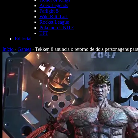
Apex Legends
Farlight 84
Wild Rift: LoL
Rocket League
Pokémon UNITE
TFT
Editorial
Início
-
Games
-
Tekken 8 anuncia o retorno de dois personagens par