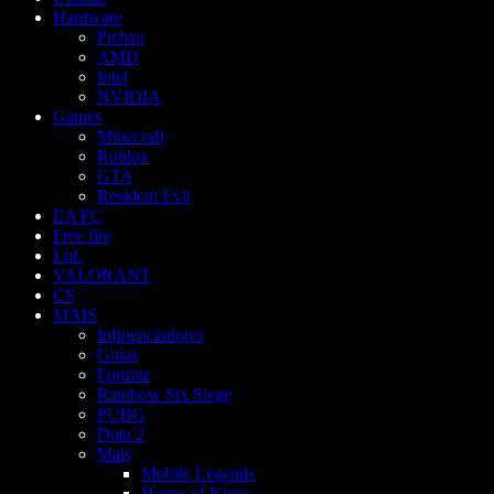
Hardware
Pichau
AMD
Intel
NVIDIA
Games
Minecraft
Roblox
GTA
Resident Evil
EA FC
Free fire
LoL
VALORANT
CS
MAIS
Influenciadores
Guias
Fortnite
Rainbow Six Siege
PUBG
Dota 2
Mais
Mobile Legends
Honor of Kings