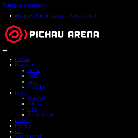
Pular para o conteúdo
Melhores Produtos Gamer – Pichau.com.br
Abrir
menu
Últimas
Hardware
Pichau
AMD
Intel
NVIDIA
Games
Minecraft
Roblox
GTA
Resident Evil
EA FC
Free fire
LoL
VALORANT