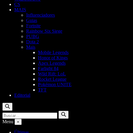
CS
MAIS
Influenciadores
Guias
Fortnite
Rainbow Six Siege
PUBG
Dota 2
Mais
Mobile Legends
Honor of Kings
Apex Legends
Farlight 84
Wild Rift: LoL
Rocket League
Pokémon UNITE
TFT
Editorial
Buscar
Buscar
Buscar
por:
Menu
×
Últimas