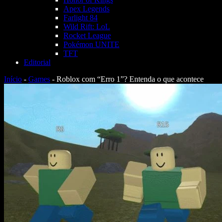
Apex Legends
Farlight 84
Wild Rift: LoL
Rocket League
Pokémon UNITE
TFT
Editorial
Início
-
Games
-
Roblox com “Erro 1”? Entenda o que acontece