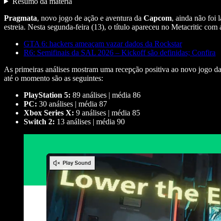
Resumo da matéria
Pragmata
, novo jogo de ação e aventura da
Capcom
, ainda não foi 
estreia. Nesta segunda-feira (13), o título apareceu no Metacritic com 
GTA 6: hackers ameaçam vazar dados da Rockstar
R6: Semifinais da SAL 2026 – Kickoff são definidas; Confira
As primeiras análises mostram uma recepção positiva ao novo jogo d
até o momento são as seguintes:
PlayStation 5:
89 análises | média 86
PC:
30 análises | média 87
Xbox Series X:
9 análises | média 85
Switch 2:
13 análises | média 90