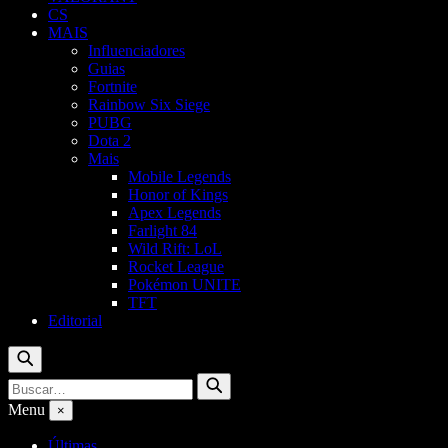
CS
MAIS
Influenciadores
Guias
Fortnite
Rainbow Six Siege
PUBG
Dota 2
Mais
Mobile Legends
Honor of Kings
Apex Legends
Farlight 84
Wild Rift: LoL
Rocket League
Pokémon UNITE
TFT
Editorial
Buscar
Buscar
Buscar
por:
Menu
×
Últimas