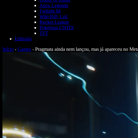
Apex Legends
Farlight 84
Wild Rift: LoL
Rocket League
Pokémon UNITE
TFT
Editorial
Início
-
Games
-
Pragmata ainda nem lançou, mas já apareceu no Metac