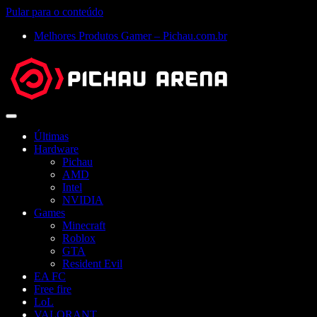
Pular para o conteúdo
Melhores Produtos Gamer – Pichau.com.br
Abrir
menu
Últimas
Hardware
Pichau
AMD
Intel
NVIDIA
Games
Minecraft
Roblox
GTA
Resident Evil
EA FC
Free fire
LoL
VALORANT