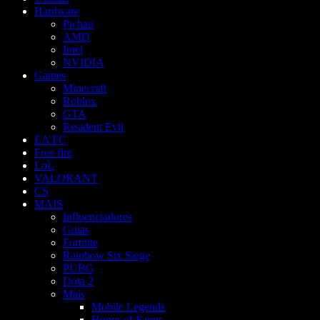
Hardware
Pichau
AMD
Intel
NVIDIA
Games
Minecraft
Roblox
GTA
Resident Evil
EA FC
Free fire
LoL
VALORANT
CS
MAIS
Influenciadores
Guias
Fortnite
Rainbow Six Siege
PUBG
Dota 2
Mais
Mobile Legends
Honor of Kings