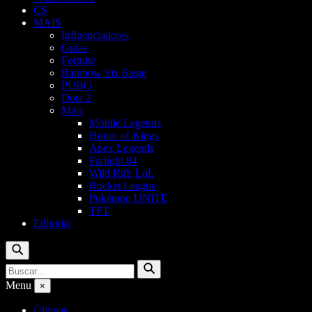
CS
MAIS
Influenciadores
Guias
Fortnite
Rainbow Six Siege
PUBG
Dota 2
Mais
Mobile Legends
Honor of Kings
Apex Legends
Farlight 84
Wild Rift: LoL
Rocket League
Pokémon UNITE
TFT
Editorial
Buscar
Buscar
Buscar
por:
Menu
×
Últimas