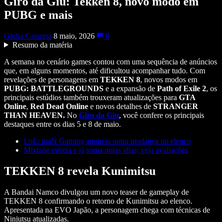
Giro da Giu: Tekken 8, novo modo em
PUBG e mais
Giulia Catarina
8 maio, 2026
0
Resumo da matéria
A semana no cenário games contou com uma sequência de anúncios
que, em alguns momentos, até dificultou acompanhar tudo. Com
revelações de personagens em
TEKKEN 8
, novos modos em
PUBG: BATTLEGROUNDS
e a expansão de
Path of Exile 2
, os
principais estúdios também trouxeram atualizações para
GTA
Online
,
Red Dead Online
e novos detalhes de
STRANGER
THAN HEAVEN.
No
Giro da Giu
, você confere os principais
destaques entre os dias 5 e 8 de maio.
LoL: paiN Gaming anuncia outra mudança no elenco
Mixtape estreia e já soma notas altas; veja avaliações
TEKKEN 8 revela Kunimitsu
A Bandai Namco divulgou um novo teaser de gameplay de
TEKKEN 8 confirmando o retorno de Kunimitsu ao elenco.
Apresentada na EVO Japão, a personagem chega com técnicas de
Ninjutsu atualizadas.