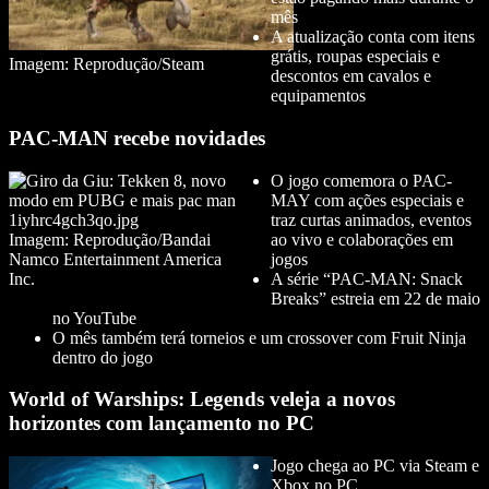
mês
A atualização conta com itens
grátis, roupas especiais e
Imagem: Reprodução/Steam
descontos em cavalos e
equipamentos
PAC-MAN recebe novidades
O jogo comemora o PAC-
MAY com ações especiais e
traz curtas animados, eventos
Imagem: Reprodução/Bandai
ao vivo e colaborações em
Namco Entertainment America
jogos
Inc.
A série “PAC-MAN: Snack
Breaks” estreia em 22 de maio
no YouTube
O mês também terá torneios e um crossover com Fruit Ninja
dentro do jogo
World of Warships: Legends veleja a novos
horizontes com lançamento no PC
Jogo chega ao PC via Steam e
Xbox no PC