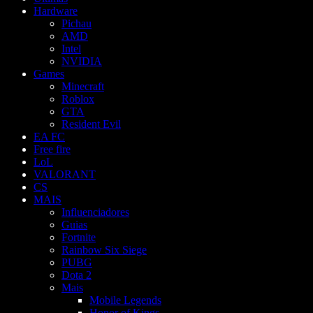
Hardware
Pichau
AMD
Intel
NVIDIA
Games
Minecraft
Roblox
GTA
Resident Evil
EA FC
Free fire
LoL
VALORANT
CS
MAIS
Influenciadores
Guias
Fortnite
Rainbow Six Siege
PUBG
Dota 2
Mais
Mobile Legends
Honor of Kings