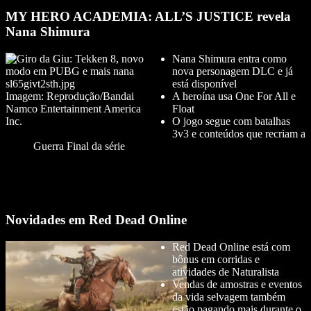
MY HERO ACADEMIA: ALL’S JUSTICE revela
Nana Shimura
Nana Shimura entra como
nova personagem DLC e já
está disponível
Imagem: Reprodução/Bandai
A heroína usa One For All e
Namco Entertainment America
Float
Inc.
O jogo segue com batalhas
3v3 e conteúdos que recriam a
Guerra Final da série
Novidades em Red Dead Online
Red Dead Online está com
bônus em corridas e
atividades de Naturalista
Vendas de amostras e eventos
da vida selvagem também
estão pagando mais durante o