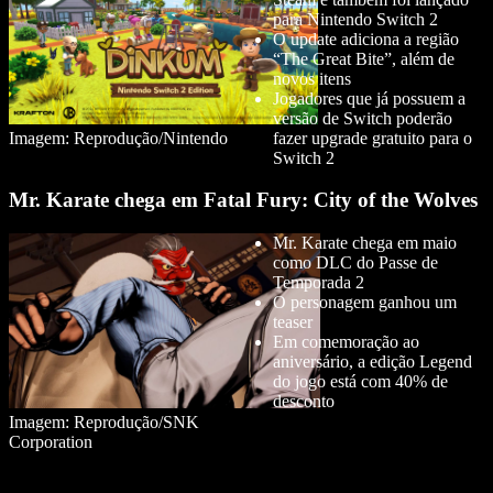
para Nintendo Switch 2
O update adiciona a região
“The Great Bite”, além de
novos itens
Jogadores que já possuem a
versão de Switch poderão
Imagem: Reprodução/Nintendo
fazer upgrade gratuito para o
Switch 2
Mr. Karate chega em Fatal Fury: City of the Wolves
Mr. Karate chega em maio
como DLC do Passe de
Temporada 2
O personagem ganhou um
teaser
Em comemoração ao
aniversário, a edição Legend
do jogo está com 40% de
desconto
Imagem: Reprodução/SNK
Corporation