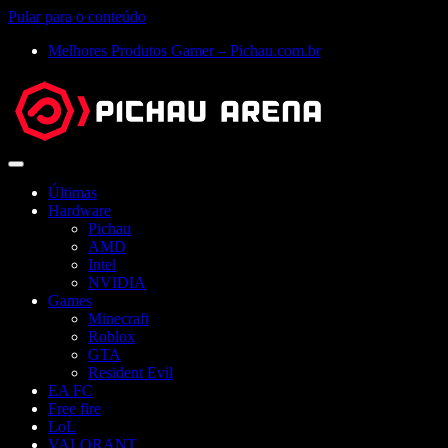
Pular para o conteúdo
Melhores Produtos Gamer – Pichau.com.br
Abrir
menu
Últimas
Hardware
Pichau
AMD
Intel
NVIDIA
Games
Minecraft
Roblox
GTA
Resident Evil
EA FC
Free fire
LoL
VALORANT