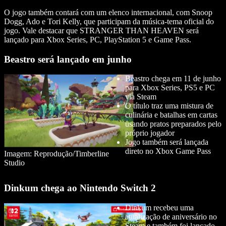
O jogo também contará com um elenco internacional, com Snoop
Dogg, Ado e Tori Kelly, que participam da música-tema oficial do
jogo. Vale destacar que STRANGER THAN HEAVEN será
lançado para Xbox Series, PC, PlayStation 5 e Game Pass.
Beastro será lançado em junho
Beastro chega em 11 de junho
para Xbox Series, PS5 e PC
via Steam
O título traz uma mistura de
culinária e batalhas em cartas
usando pratos preparados pelo
próprio jogador
Jogo também será lançada
direto no Xbox Game Pass
Imagem: Reprodução/Timberline
Studio
Dinkum chega ao Nintendo Switch 2
Dinkum recebeu uma
atualização de aniversário no
Steam e também foi lançado