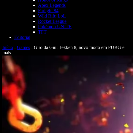
Apex Legends
Farlight 84
Wild Rift: LoL
Rocket League
Pokémon UNITE
TFT
Editorial
Início
-
Games
-
Giro da Giu: Tekken 8, novo modo em PUBG e
mais