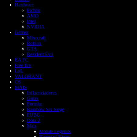
Hardware
Pichau
AMD
Intel
NVIDIA
Games
Minecraft
Roblox
GTA
Resident Evil
EA FC
Free fire
LoL
VALORANT
CS
MAIS
Influenciadores
Guias
Fortnite
Rainbow Six Siege
PUBG
Dota 2
Mais
Mobile Legends
Honor of Kings