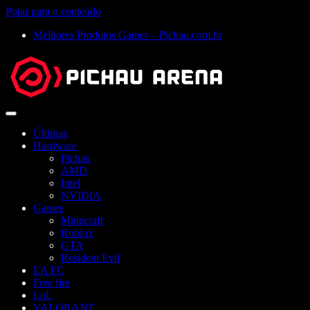
Pular para o conteúdo
Melhores Produtos Gamer – Pichau.com.br
Abrir
menu
Últimas
Hardware
Pichau
AMD
Intel
NVIDIA
Games
Minecraft
Roblox
GTA
Resident Evil
EA FC
Free fire
LoL
VALORANT