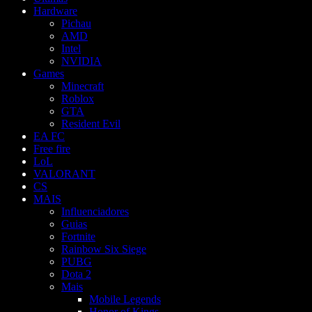
Hardware
Pichau
AMD
Intel
NVIDIA
Games
Minecraft
Roblox
GTA
Resident Evil
EA FC
Free fire
LoL
VALORANT
CS
MAIS
Influenciadores
Guias
Fortnite
Rainbow Six Siege
PUBG
Dota 2
Mais
Mobile Legends
Honor of Kings