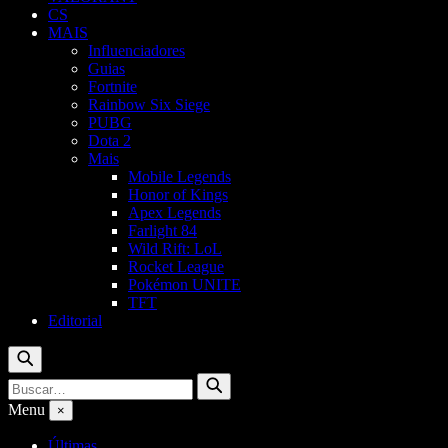
CS
MAIS
Influenciadores
Guias
Fortnite
Rainbow Six Siege
PUBG
Dota 2
Mais
Mobile Legends
Honor of Kings
Apex Legends
Farlight 84
Wild Rift: LoL
Rocket League
Pokémon UNITE
TFT
Editorial
Buscar
Buscar
Buscar
por:
Menu
×
Últimas