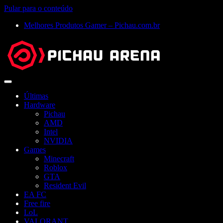
Pular para o conteúdo
Melhores Produtos Gamer – Pichau.com.br
Abrir
menu
Últimas
Hardware
Pichau
AMD
Intel
NVIDIA
Games
Minecraft
Roblox
GTA
Resident Evil
EA FC
Free fire
LoL
VALORANT