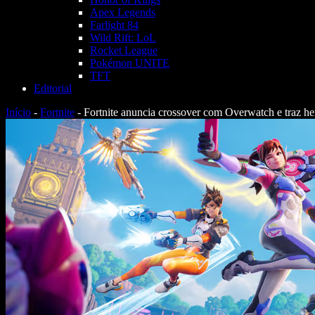
Apex Legends
Farlight 84
Wild Rift: LoL
Rocket League
Pokémon UNITE
TFT
Editorial
Início
-
Fortnite
-
Fortnite anuncia crossover com Overwatch e traz her