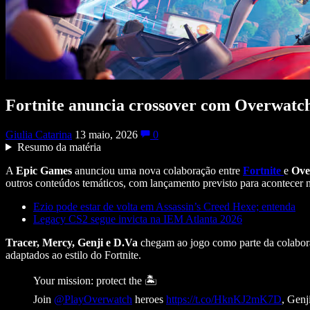
Fortnite anuncia crossover com Overwatch 
Giulia Catarina
13 maio, 2026
0
Resumo da matéria
A
Epic Games
anunciou uma nova colaboração entre
Fortnite
e
Ove
outros conteúdos temáticos, com lançamento previsto para acontecer ne
Ezio pode estar de volta em Assassin’s Creed Hexe; entenda
Legacy CS2 segue invicta na IEM Atlanta 2026
Tracer, Mercy, Genji e D.Va
chegam ao jogo como parte da colabor
adaptados ao estilo do Fortnite.
Your mission: protect the 🏝️
Join
@PlayOverwatch
heroes
https://t.co/HknKJ2mK7D
, Genj