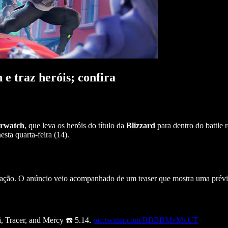
e traz heróis; confira
rwatch
, que leva os heróis do título da
Blizzard
para dentro do battle 
sta quarta-feira (14).
ação. O anúncio veio acompanhado de um teaser que mostra uma prévia
i, Tracer, and Mercy ☎️ 5.14.
pic.twitter.com/RBBBMvMxUT