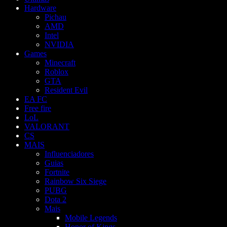
Hardware
Pichau
AMD
Intel
NVIDIA
Games
Minecraft
Roblox
GTA
Resident Evil
EA FC
Free fire
LoL
VALORANT
CS
MAIS
Influenciadores
Guias
Fortnite
Rainbow Six Siege
PUBG
Dota 2
Mais
Mobile Legends
Honor of Kings