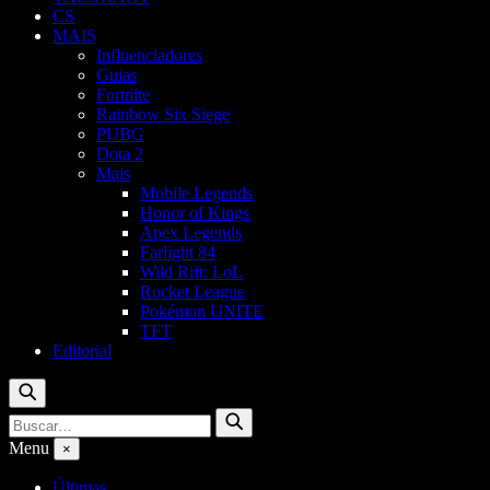
CS
MAIS
Influenciadores
Guias
Fortnite
Rainbow Six Siege
PUBG
Dota 2
Mais
Mobile Legends
Honor of Kings
Apex Legends
Farlight 84
Wild Rift: LoL
Rocket League
Pokémon UNITE
TFT
Editorial
Buscar
Buscar
Buscar
por:
Menu
×
Últimas