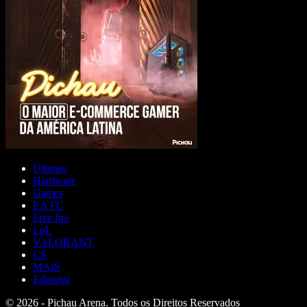
Últimas
Hardware
Games
EA FC
Free fire
LoL
VALORANT
CS
MAIS
Editorial
© 2026 - Pichau Arena. Todos os Direitos Reservados