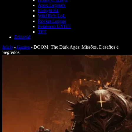
Apex Legends
Farlight 84
Wild Rift: LoL
Rocket League
Pokémon UNITE
TFT
Editorial
Início
-
Games
-
DOOM: The Dark Ages: Missões, Desafios e
Segredos