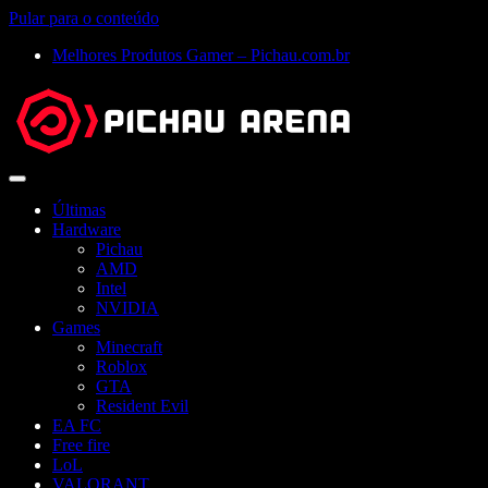
Pular para o conteúdo
Melhores Produtos Gamer – Pichau.com.br
Abrir
menu
Últimas
Hardware
Pichau
AMD
Intel
NVIDIA
Games
Minecraft
Roblox
GTA
Resident Evil
EA FC
Free fire
LoL
VALORANT