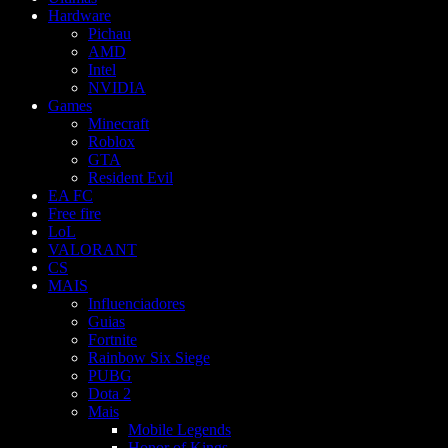
Hardware
Pichau
AMD
Intel
NVIDIA
Games
Minecraft
Roblox
GTA
Resident Evil
EA FC
Free fire
LoL
VALORANT
CS
MAIS
Influenciadores
Guias
Fortnite
Rainbow Six Siege
PUBG
Dota 2
Mais
Mobile Legends
Honor of Kings