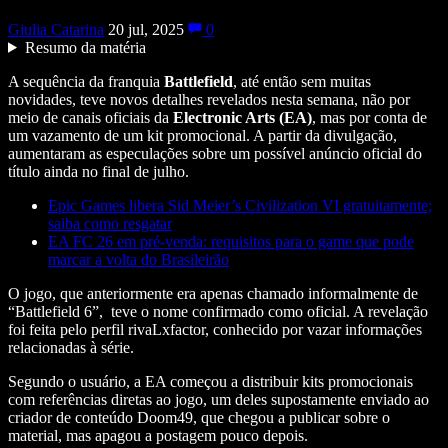
Giulia Catarina
20 jul, 2025
0
Resumo da matéria
A sequência da franquia
Battlefield
, até então sem muitas
novidades, teve novos detalhes revelados nesta semana, não por
meio de canais oficiais da
Electronic Arts (EA)
, mas por conta de
um vazamento de um kit promocional. A partir da divulgação,
aumentaram as especulações sobre um possível anúncio oficial do
título ainda no final de julho.
Epic Games libera Sid Meier’s Civilization VI gratuitamente;
saiba como resgatar
EA FC 26 em pré-venda: requisitos para o game que pode
marcar a volta do Brasileirão
O jogo, que anteriormente era apenas chamado informalmente de
“Battlefield 6”, teve o nome confirmado como oficial. A revelação
foi feita pelo perfil rivaLxfactor, conhecido por vazar informações
relacionadas à série.
Segundo o usuário, a EA começou a distribuir kits promocionais
com referências diretas ao jogo, um deles supostamente enviado ao
criador de conteúdo Doom49, que chegou a publicar sobre o
material, mas apagou a postagem pouco depois.