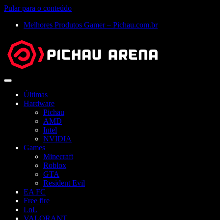
Pular para o conteúdo
Melhores Produtos Gamer – Pichau.com.br
Abrir
menu
Últimas
Hardware
Pichau
AMD
Intel
NVIDIA
Games
Minecraft
Roblox
GTA
Resident Evil
EA FC
Free fire
LoL
VALORANT