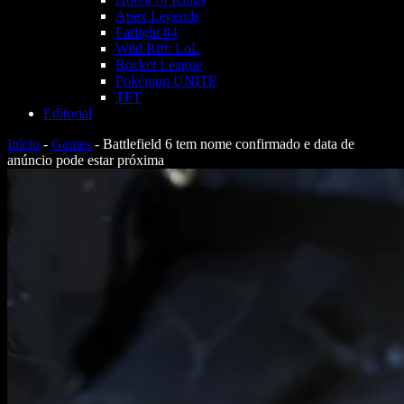
Apex Legends
Farlight 84
Wild Rift: LoL
Rocket League
Pokémon UNITE
TFT
Editorial
Início
-
Games
-
Battlefield 6 tem nome confirmado e data de
anúncio pode estar próxima