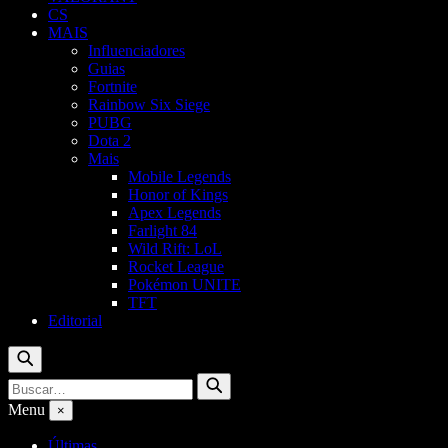
CS
MAIS
Influenciadores
Guias
Fortnite
Rainbow Six Siege
PUBG
Dota 2
Mais
Mobile Legends
Honor of Kings
Apex Legends
Farlight 84
Wild Rift: LoL
Rocket League
Pokémon UNITE
TFT
Editorial
Buscar
Buscar
Buscar
por:
Menu
×
Últimas