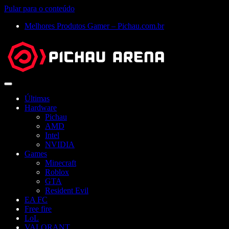
Pular para o conteúdo
Melhores Produtos Gamer – Pichau.com.br
Abrir
menu
Últimas
Hardware
Pichau
AMD
Intel
NVIDIA
Games
Minecraft
Roblox
GTA
Resident Evil
EA FC
Free fire
LoL
VALORANT