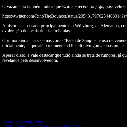
O vazamento também indica que Ezio aparecerá no jogo, possivelmente
https://twitter.com/RinoTheBouncer/status/2054317976254403014?s
A história se passaria principalmente em Würzburg, na Alemanha, com
exploração de locais rituais e relíquias
O rumor ainda cita sistemas como “Pacto de Sangue” e uso de veneno
oficialmente, já que até o momento a Ubisoft divulgou apenas um teas
Apesar disso, é vale destacar que tudo ainda se trata de rumores, já
revelados pela desenvolvedora.
Assassin's Creed Hexe
« LoL: Jogador da T1 atinge recorde histórico