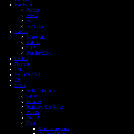
Hardware
Pichau
AMD
Intel
NVIDIA
Games
Minecraft
Roblox
GTA
Resident Evil
EA FC
Free fire
LoL
VALORANT
CS
MAIS
Influenciadores
Guias
Fortnite
Rainbow Six Siege
PUBG
Dota 2
Mais
Mobile Legends
Honor of Kings