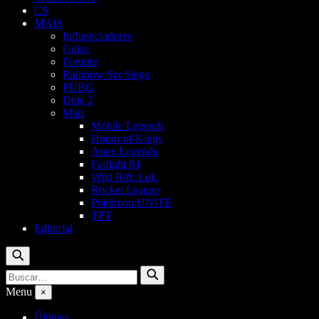
CS
MAIS
Influenciadores
Guias
Fortnite
Rainbow Six Siege
PUBG
Dota 2
Mais
Mobile Legends
Honor of Kings
Apex Legends
Farlight 84
Wild Rift: LoL
Rocket League
Pokémon UNITE
TFT
Editorial
Buscar
Buscar
Buscar
por:
Menu
×
Últimas