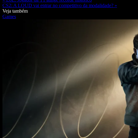
CS2: A LOUD vai entrar no competitivo da modalidade? »
Veja também
Games