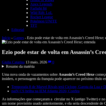
Apex Legends
Farlight 84
Wild Rift: LoL
Rocket League
Pokémon UNITE
TFT
Editorial
Início
-
Games
-
Ezio pode estar de volta em Assassin’s Creed Hexe; 
Ezio pode estar de volta em Assassin’s Cr
Giulia Catarina
13 maio, 2026
0
Resumo da matéria
Uma nova onda de vazamentos sobre
Assassin’s Creed Hexe
começou
insiders, o personagem da franquia pode aparecer no próximo título
Temporada 8 de Marvel Rivals terá Ciclope, Garota da Lua e
paiN CS brilha na IEM Atlanta 2026; Confira
As informações que começaram a circular no X (antigo Twitter) e no
um nome provisório usado anteriormente, e ela seria descendente de 