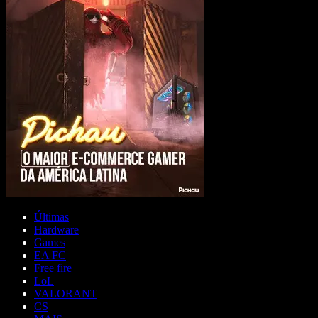
Últimas
Hardware
Games
EA FC
Free fire
LoL
VALORANT
CS