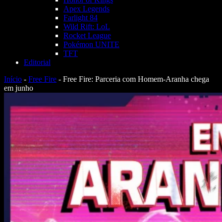
Apex Legends
Farlight 84
Wild Rift: LoL
Rocket League
Pokémon UNITE
TFT
Editorial
Início
-
Free Fire
-
Free Fire: Parceria com Homem-Aranha chega
em junho