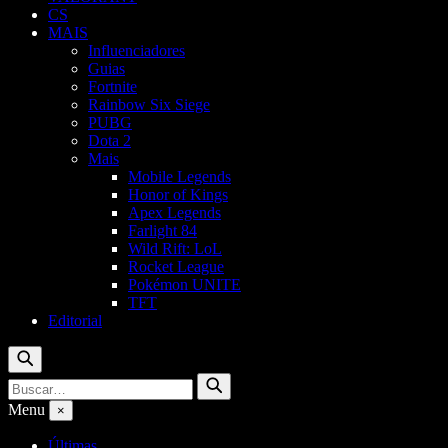
CS
MAIS
Influenciadores
Guias
Fortnite
Rainbow Six Siege
PUBG
Dota 2
Mais
Mobile Legends
Honor of Kings
Apex Legends
Farlight 84
Wild Rift: LoL
Rocket League
Pokémon UNITE
TFT
Editorial
Buscar
Buscar
Buscar
por:
Menu
×
Últimas