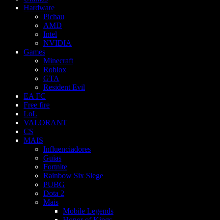
Hardware
Pichau
AMD
Intel
NVIDIA
Games
Minecraft
Roblox
GTA
Resident Evil
EA FC
Free fire
LoL
VALORANT
CS
MAIS
Influenciadores
Guias
Fortnite
Rainbow Six Siege
PUBG
Dota 2
Mais
Mobile Legends
Honor of Kings