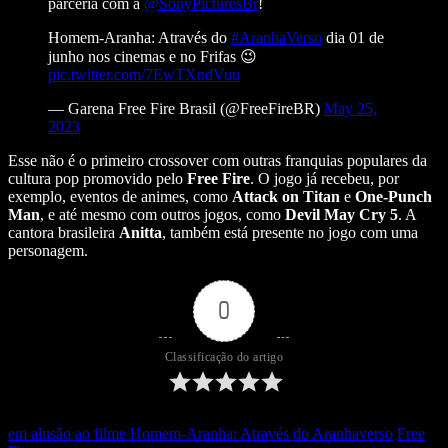
parceria com a
@SonyPicturesBr
!
Homem-Aranha: Através do
#AranhaVerso
dia 01 de
junho nos cinemas e no Frifas 😉
pic.twitter.com/7EwTXndVuu
— Garena Free Fire Brasil (@FreeFireBR)
May 25,
2023
Esse não é o primeiro crossover com outras franquias populares da
cultura pop promovido pelo
Free Fire
. O jogo já recebeu, por
exemplo, eventos de animes, como
Attack on Titan
e
One-Punch
Man
, e até mesmo com outros jogos, como
Devil May Cry 5
. A
cantora brasileira
Anitta
, também está presente no jogo com uma
personagem.
0
Classificação do artigo
em alusão ao filme Homem-Aranha: Através do Aranhaverso
Free