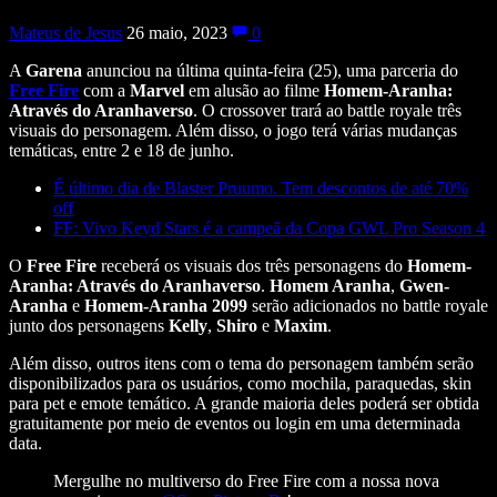
Mateus de Jesus
26 maio, 2023
0
A
Garena
anunciou na última quinta-feira (25), uma parceria do
Free Fire
com a
Marvel
em alusão ao filme
Homem-Aranha:
Através do Aranhaverso
. O crossover trará ao battle royale três
visuais do personagem. Além disso, o jogo terá várias mudanças
temáticas, entre 2 e 18 de junho.
É último dia de Blaster Pruumo. Tem descontos de até 70%
off
FF: Vivo Keyd Stars é a campeã da Copa GWL Pro Season 4
O
Free Fire
receberá os visuais dos três personagens do
Homem-
Aranha: Através do Aranhaverso
.
Homem Aranha
,
Gwen-
Aranha
e
Homem-Aranha 2099
serão adicionados no battle royale
junto dos personagens
Kelly
,
Shiro
e
Maxim
.
Além disso, outros itens com o tema do personagem também serão
disponibilizados para os usuários, como mochila, paraquedas, skin
para pet e emote temático. A grande maioria deles poderá ser obtida
gratuitamente por meio de eventos ou login em uma determinada
data.
Mergulhe no multiverso do Free Fire com a nossa nova