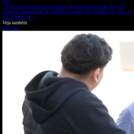
Fire
« É último dia de Blaster Pruumo. Tem descontos de até 70% off
ASRock: Atualização de vBIOS traz ganho de 255MHz no clock de
RX 7900 XTX »
Veja também
Free Fire