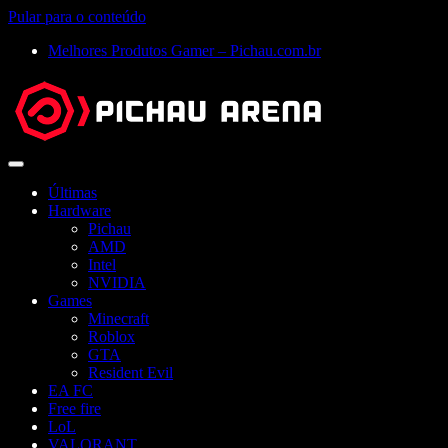
Pular para o conteúdo
Melhores Produtos Gamer – Pichau.com.br
Abrir
menu
Últimas
Hardware
Pichau
AMD
Intel
NVIDIA
Games
Minecraft
Roblox
GTA
Resident Evil
EA FC
Free fire
LoL
VALORANT