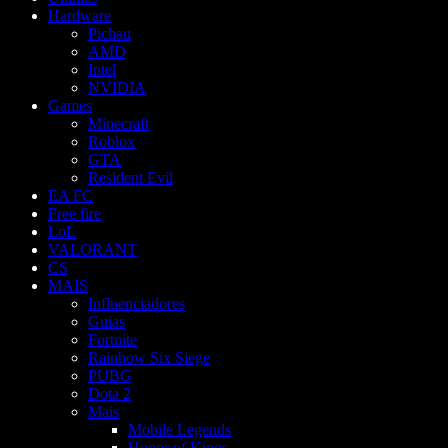
Hardware
Pichau
AMD
Intel
NVIDIA
Games
Minecraft
Roblox
GTA
Resident Evil
EA FC
Free fire
LoL
VALORANT
CS
MAIS
Influenciadores
Guias
Fortnite
Rainbow Six Siege
PUBG
Dota 2
Mais
Mobile Legends
Honor of Kings