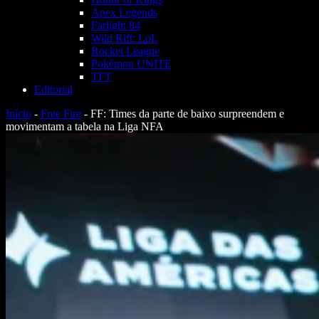
Apex Legends
Farlight 84
Wild Rift: LoL
Rocket League
Pokémon UNITE
TFT
Editorial
Início
-
Free Fire
-
FF: Times da parte de baixo surpreendem e
movimentam a tabela na Liga NFA