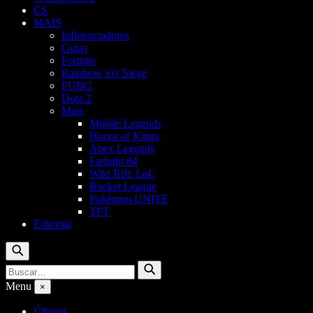
CS
MAIS
Influenciadores
Guias
Fortnite
Rainbow Six Siege
PUBG
Dota 2
Mais
Mobile Legends
Honor of Kings
Apex Legends
Farlight 84
Wild Rift: LoL
Rocket League
Pokémon UNITE
TFT
Editorial
Buscar
Buscar
Buscar
por:
Menu
×
Últimas