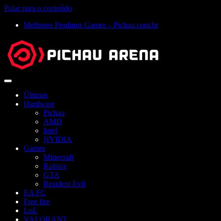
Pular para o conteúdo
Melhores Produtos Gamer – Pichau.com.br
Abrir
menu
Últimas
Hardware
Pichau
AMD
Intel
NVIDIA
Games
Minecraft
Roblox
GTA
Resident Evil
EA FC
Free fire
LoL
VALORANT