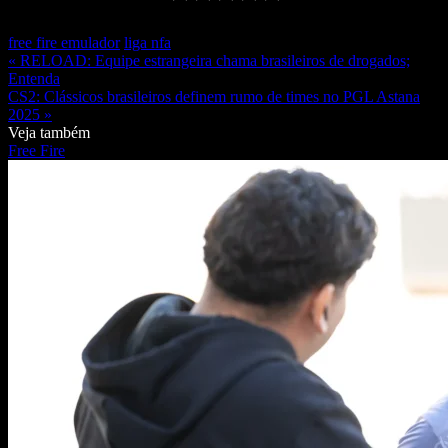
free fire emulador
liga nfa
« RELOAD: Equipe estrangeira chama brasileiros de drogados;
Entenda
CS2: Clássicos brasileiros definem rumo de times no PGL Astana
2025 »
Veja também
Free Fire