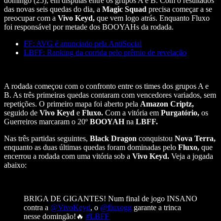
domingo (25), em disputas entre os grupos A e B. Com o resultados
das novas seis quedas do dia, a
Magic Squad
precisa começar a se
preocupar com a
Vivo Keyd,
que vem logo atrás. Enquanto Fluxo
foi responsável por metade dos BOOYAHs da rodada.
FF: AVG é anunciado pela AntiSocial
LBFF: Ranking da corrida pelo prêmio de revelação
A rodada começou com o confronto entre os times dos grupos A e
B. As três primeiras quedas contaram com vencedores variados, sem
repetições. O primeiro mapa foi aberto pela
Amazon Criptz,
seguido de
Vivo Keyd
e
Fluxo.
Com a vitória em
Purgatório,
os
Guerreiros marcaram o 20º
BOOYAH
na
LBFF.
Nas três partidas seguintes,
Black Dragon
conquistou
Nova Terra,
enquanto as duas últimas quedas foram dominadas pelo
Fluxo,
que
encerrou a rodada com uma vitória sob a
Vivo Keyd.
Veja a jogada
abaixo:
BRIGA DE GIGANTES! Num final de jogo INSANO
contra a
@VivoKeyd
, o
@fluxogg
garante a trinca
nesse domingão!🔥
#LBFF