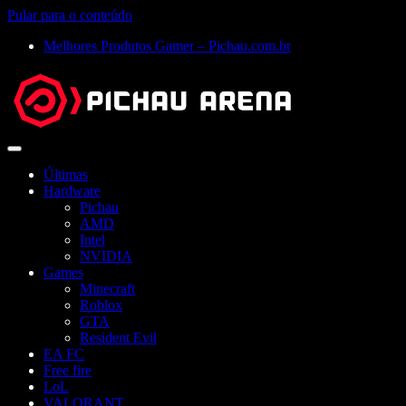
Pular para o conteúdo
Melhores Produtos Gamer – Pichau.com.br
Abrir
menu
Últimas
Hardware
Pichau
AMD
Intel
NVIDIA
Games
Minecraft
Roblox
GTA
Resident Evil
EA FC
Free fire
LoL
VALORANT