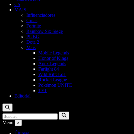
CS
MAIS
Influenciadores
Guias
Fortnite
Rainbow Six Siege
PUBG
Dota 2
Mais
Mobile Legends
Honor of Kings
Apex Legends
Farlight 84
Wild Rift: LoL
Rocket League
Pokémon UNITE
TFT
Editorial
Buscar
Buscar
Buscar
por:
Menu
×
Últimas