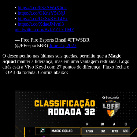
▪️
https://t.co/6SzAWaX6oc
▪️
https://t.co/QKnsY5sNjJ
▪️
https://t.co/DxSxRVT4Fx
▪️
https://t.co/XdaeJMvnl3
pic.twitter.com/BzbZZLxTMZ
— Free Fire Esports Brasil #FFWSBR
(@FFesportsBR)
June 25, 2023
O desempenho nas últimas seis quedas, permitiu que a
Magic
Squad
manter a liderança, mas em uma vantagem reduzida. Logo
atrás está a Vivo Keyd com 27 pontos de diferença. Fluxo fecha o
TOP 3 da rodada. Confira abaixo: