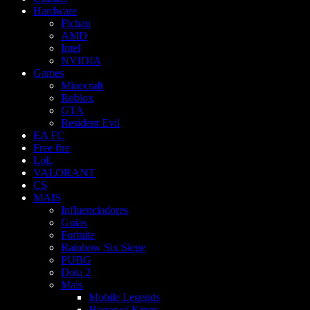
Hardware
Pichau
AMD
Intel
NVIDIA
Games
Minecraft
Roblox
GTA
Resident Evil
EA FC
Free fire
LoL
VALORANT
CS
MAIS
Influenciadores
Guias
Fortnite
Rainbow Six Siege
PUBG
Dota 2
Mais
Mobile Legends
Honor of Kings