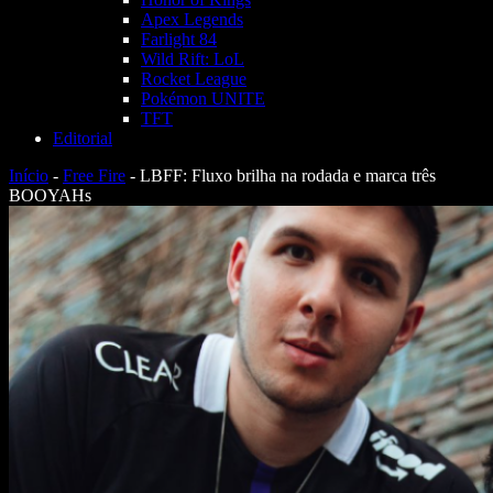
Apex Legends
Farlight 84
Wild Rift: LoL
Rocket League
Pokémon UNITE
TFT
Editorial
Início
-
Free Fire
-
LBFF: Fluxo brilha na rodada e marca três
BOOYAHs