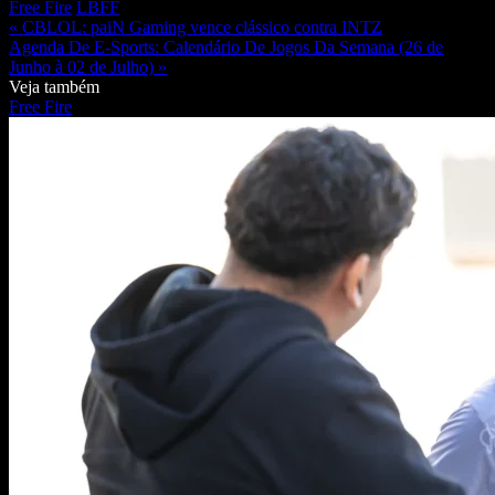
Free Fire
LBFF
« CBLOL: paiN Gaming vence clássico contra INTZ
Agenda De E-Sports: Calendário De Jogos Da Semana (26 de
Junho à 02 de Julho) »
Veja também
Free Fire