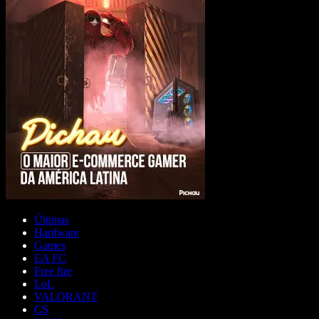
Últimas
Hardware
Games
EA FC
Free fire
LoL
VALORANT
CS