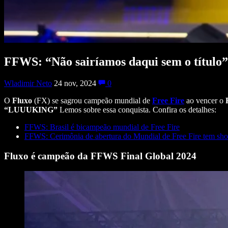
FFWS: “Não sairíamos daqui sem o título” 
Wladimir Neto
24 nov, 2024
0
O
Fluxo
(FX)
se sagrou campeão mundial de
Free
Fire
ao vencer o
“LUUUKING”
Lemos sobre essa conquista. Confira os detalhes:
FFWS: Brasil é bicampeão mundial de Free Fire
FFWS: Cerimônia de abertura do Mundial de Free Fire tem sho
Fluxo é campeão da FFWS Final Global 2024