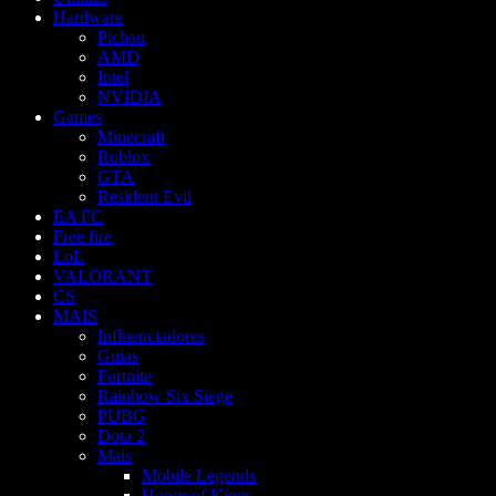
Hardware
Pichau
AMD
Intel
NVIDIA
Games
Minecraft
Roblox
GTA
Resident Evil
EA FC
Free fire
LoL
VALORANT
CS
MAIS
Influenciadores
Guias
Fortnite
Rainbow Six Siege
PUBG
Dota 2
Mais
Mobile Legends
Honor of Kings