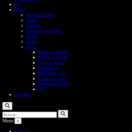
CS
MAIS
Influenciadores
Guias
Fortnite
Rainbow Six Siege
PUBG
Dota 2
Mais
Mobile Legends
Honor of Kings
Apex Legends
Farlight 84
Wild Rift: LoL
Rocket League
Pokémon UNITE
TFT
Editorial
Buscar
Buscar
Buscar
por:
Menu
×
Últimas