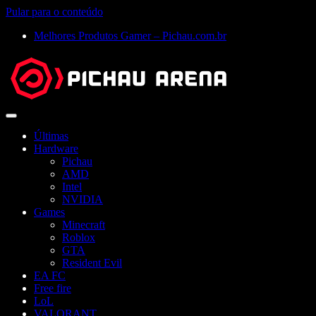
Pular para o conteúdo
Melhores Produtos Gamer – Pichau.com.br
Abrir
menu
Últimas
Hardware
Pichau
AMD
Intel
NVIDIA
Games
Minecraft
Roblox
GTA
Resident Evil
EA FC
Free fire
LoL
VALORANT