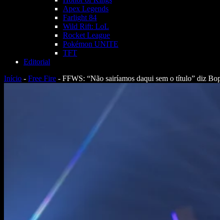
Apex Legends
Farlight 84
Wild Rift: LoL
Rocket League
Pokémon UNITE
TFT
Editorial
Início
-
Free Fire
-
FFWS: “Não sairíamos daqui sem o título” diz Bop