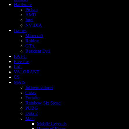
Hardware
Pichau
AMD
Intel
NVIDIA
Games
Minecraft
Roblox
GTA
Resident Evil
EA FC
Free fire
LoL
VALORANT
CS
MAIS
Influenciadores
Guias
Fortnite
Rainbow Six Siege
PUBG
Dota 2
Mais
Mobile Legends
Honor of Kings