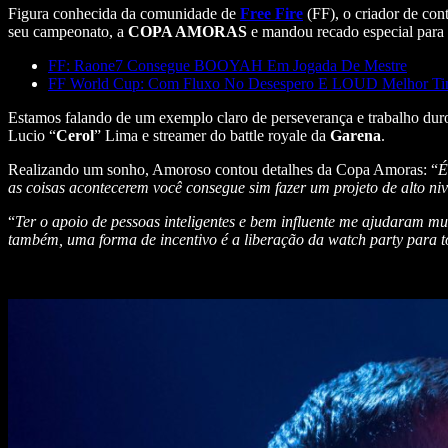
Figura conhecida da comunidade de
Free Fire
(FF), o criador de co
seu campeonato, a
COPA AMORAS
e mandou recado especial para
FF: Raone7 Consegue BOOYAH Em Jogada De Mestre
FF World Cup: Com Fluxo No Desespero E LOUD Melhor Time,
Estamos falando de um exemplo claro de perseverança e trabalho dur
Lucio “
Cerol
” Lima e streamer do battle royale da
Garena
.
Realizando um sonho, Amoroso contou detalhes da Copa Amoras: “
É
as coisas acontecerem você consegue sim fazer um projeto de alto ni
“
Ter o apoio de pessoas inteligentes e bem influente me ajudaram mu
também, uma forma de incentivo é a liberação da watch party para t