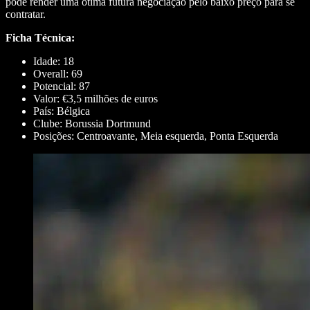
pode render uma ótima futura negociação pelo baixo preço para se
contratar.
Ficha Técnica:
Idade: 18
Overall: 69
Potencial: 87
Valor: €3,5 milhões de euros
País: Bélgica
Clube: Borussia Dortmund
Posições: Centroavante, Meia esquerda, Ponta Esquerda