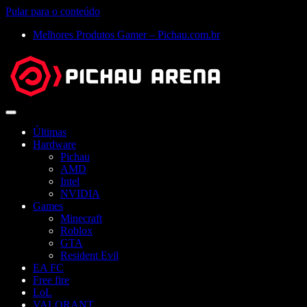
Pular para o conteúdo
Melhores Produtos Gamer – Pichau.com.br
Abrir
menu
Últimas
Hardware
Pichau
AMD
Intel
NVIDIA
Games
Minecraft
Roblox
GTA
Resident Evil
EA FC
Free fire
LoL
VALORANT