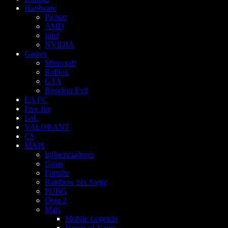
Hardware
Pichau
AMD
Intel
NVIDIA
Games
Minecraft
Roblox
GTA
Resident Evil
EA FC
Free fire
LoL
VALORANT
CS
MAIS
Influenciadores
Guias
Fortnite
Rainbow Six Siege
PUBG
Dota 2
Mais
Mobile Legends
Honor of Kings