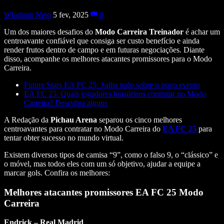
Wladimir Neto
5 fev, 2025
0
Um dos maiores desafios do
Modo Carreira Treinador
é achar um
centroavante confiável que consiga ser custo benefício e ainda
render frutos dentro de campo e em futuras negociações. Diante
disso, acompanhe os melhores atacantes promissores para o Modo
Carreira.
Future Stars EA FC 25: Saiba tudo sobre o novo evento
EA FC 25: Quais jogadores brasileiros contratar no Modo
Carreira? Descubra alguns
A Redação da
Pichau Arena
separou os cinco melhores
centroavantes para contratar no Modo Carreira do
EA FC 25
para
tentar obter sucesso no mundo virtual.
Existem diversos tipos de camisa “9”, como o falso 9, o “clássico” e
o móvel, mas todos eles com um só objetivo, ajudar a equipe a
marcar gols. Confira os melhores:
Melhores atacantes promissores EA FC 25 Modo
Carreira
Endrick – Real Madrid