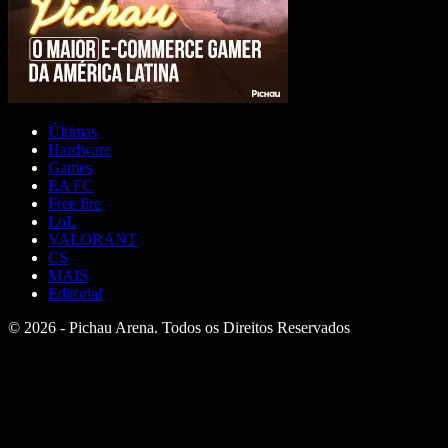
Últimas
Hardware
Games
EA FC
Free fire
LoL
VALORANT
CS
MAIS
Editorial
© 2026 - Pichau Arena. Todos os Direitos Reservados