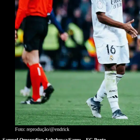
Foto: reprodução/@endrick
Samuel Omorodion Aghehowa/Samu – FC Porto