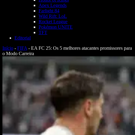
Apex Legends
Farlight 84
Wild Rift: LoL
Rocket League
Pokémon UNITE
TFT
Editorial
Início
-
FIFA
-
EA FC 25: Os 5 melhores atacantes promissores para
o Modo Carreira