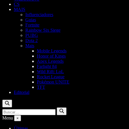
CS
MAIS
Influenciadores
Guias
Fortnite
Rainbow Six Siege
PUBG
Dota 2
Mais
Mobile Legends
Honor of Kings
Apex Legends
Farlight 84
Wild Rift: LoL
Rocket League
Pokémon UNITE
TFT
Editorial
Buscar
Buscar
Buscar
por:
Menu
×
Últimas