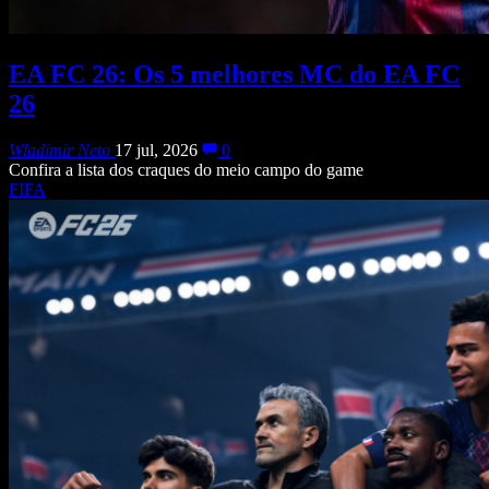
EA FC 26: Os 5 melhores MC do EA FC
26
Wladimir Neto
17 jul, 2026
0
Confira a lista dos craques do meio campo do game
FIFA