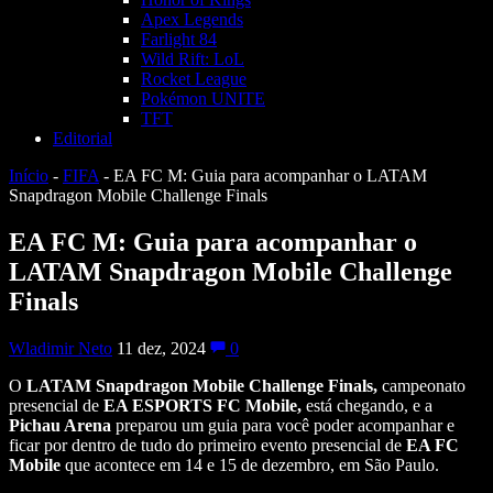
Apex Legends
Farlight 84
Wild Rift: LoL
Rocket League
Pokémon UNITE
TFT
Editorial
Início
-
FIFA
-
EA FC M: Guia para acompanhar o LATAM
Snapdragon Mobile Challenge Finals
EA FC M: Guia para acompanhar o
LATAM Snapdragon Mobile Challenge
Finals
Wladimir Neto
11 dez, 2024
0
O
LATAM Snapdragon Mobile Challenge Finals,
campeonato
presencial de
EA ESPORTS FC Mobile,
está chegando, e a
Pichau Arena
preparou um guia para você poder acompanhar e
ficar por dentro de tudo do primeiro evento presencial de
EA FC
Mobile
que acontece em 14 e 15 de dezembro, em São Paulo.