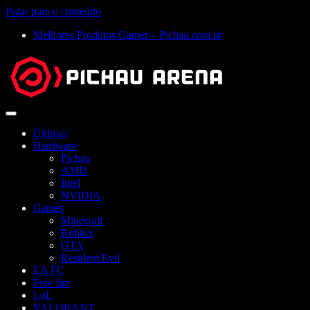
Pular para o conteúdo
Melhores Produtos Gamer – Pichau.com.br
Abrir
menu
Últimas
Hardware
Pichau
AMD
Intel
NVIDIA
Games
Minecraft
Roblox
GTA
Resident Evil
EA FC
Free fire
LoL
VALORANT