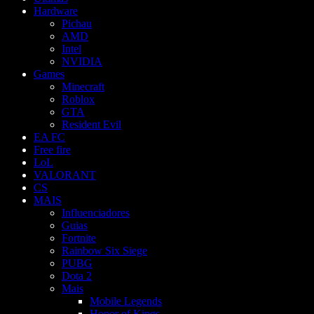
Hardware
Pichau
AMD
Intel
NVIDIA
Games
Minecraft
Roblox
GTA
Resident Evil
EA FC
Free fire
LoL
VALORANT
CS
MAIS
Influenciadores
Guias
Fortnite
Rainbow Six Siege
PUBG
Dota 2
Mais
Mobile Legends
Honor of Kings