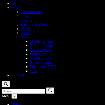
CS
MAIS
Influenciadores
Guias
Fortnite
Rainbow Six Siege
PUBG
Dota 2
Mais
Mobile Legends
Honor of Kings
Apex Legends
Farlight 84
Wild Rift: LoL
Rocket League
Pokémon UNITE
TFT
Editorial
Buscar
Buscar
Buscar
por:
Menu
×
Últimas