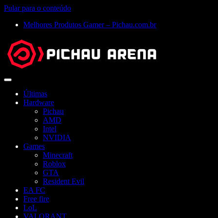
Pular para o conteúdo
Melhores Produtos Gamer – Pichau.com.br
Abrir
menu
Últimas
Hardware
Pichau
AMD
Intel
NVIDIA
Games
Minecraft
Roblox
GTA
Resident Evil
EA FC
Free fire
LoL
VALORANT