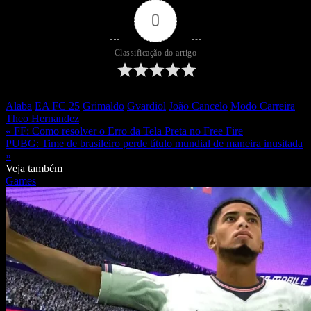
0
Classificação do artigo
Alaba
EA FC 25
Grimaldo
Gvardiol
João Cancelo
Modo Carreira
Theo Hernandez
« FF: Como resolver o Erro da Tela Preta no Free Fire
PUBG: Time de brasileiro perde título mundial de maneira inusitada
»
Veja também
Games