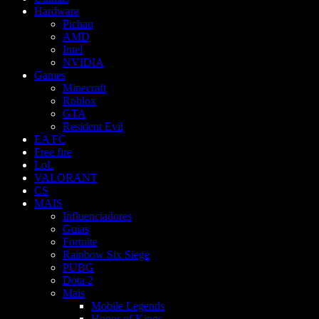
Hardware
Pichau
AMD
Intel
NVIDIA
Games
Minecraft
Roblox
GTA
Resident Evil
EA FC
Free fire
LoL
VALORANT
CS
MAIS
Influenciadores
Guias
Fortnite
Rainbow Six Siege
PUBG
Dota 2
Mais
Mobile Legends
Honor of Kings