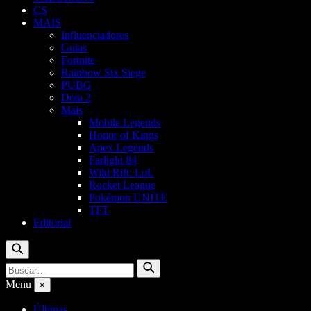
CS
MAIS
Influenciadores
Guias
Fortnite
Rainbow Six Siege
PUBG
Dota 2
Mais
Mobile Legends
Honor of Kings
Apex Legends
Farlight 84
Wild Rift: LoL
Rocket League
Pokémon UNITE
TFT
Editorial
Buscar
Buscar
Buscar
por:
Menu
×
Últimas