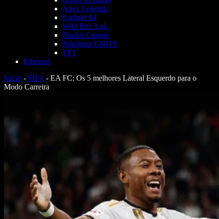
Apex Legends
Farlight 84
Wild Rift: LoL
Rocket League
Pokémon UNITE
TFT
Editorial
Início
-
FIFA
-
EA FC: Os 5 melhores Lateral Esquerdo para o
Modo Carreira