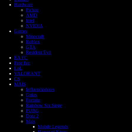
Hardware
Pichau
AMD
Intel
NVIDIA
Games
Minecraft
Roblox
GTA
Resident Evil
EA FC
Free fire
LoL
VALORANT
CS
MAIS
Influenciadores
Guias
Fortnite
Rainbow Six Siege
PUBG
Dota 2
Mais
Mobile Legends
Honor of Kings