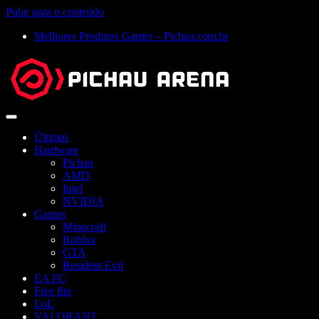
Pular para o conteúdo
Melhores Produtos Gamer – Pichau.com.br
Abrir
menu
Últimas
Hardware
Pichau
AMD
Intel
NVIDIA
Games
Minecraft
Roblox
GTA
Resident Evil
EA FC
Free fire
LoL
VALORANT