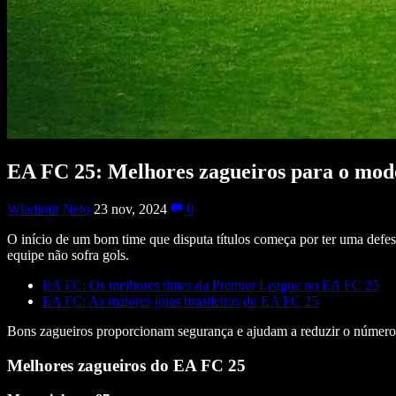
EA FC 25: Melhores zagueiros para o mod
Wladimir Neto
23 nov, 2024
0
O início de um bom time que disputa títulos começa por ter uma defesa
equipe não sofra gols.
EA FC: Os melhores times da Premier League no EA FC 25
EA FC: As maiores joias brasileiras do EA FC 25
Bons zagueiros proporcionam segurança e ajudam a reduzir o número de
Melhores zagueiros do EA FC 25