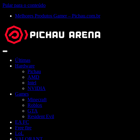
Pular para o conteúdo
Melhores Produtos Gamer – Pichau.com.br
Abrir
menu
Últimas
Hardware
Pichau
AMD
Intel
NVIDIA
Games
Minecraft
Roblox
GTA
Resident Evil
EA FC
Free fire
LoL
VALORANT