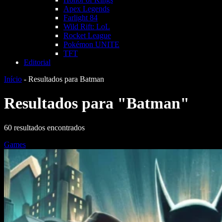
Apex Legends
Farlight 84
Wild Rift: LoL
Rocket League
Pokémon UNITE
TFT
Editorial
Início
-
Resultados para Batman
Resultados para "Batman"
60 resultados encontrados
Games