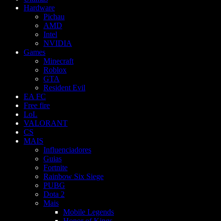
Hardware
Pichau
AMD
Intel
NVIDIA
Games
Minecraft
Roblox
GTA
Resident Evil
EA FC
Free fire
LoL
VALORANT
CS
MAIS
Influenciadores
Guias
Fortnite
Rainbow Six Siege
PUBG
Dota 2
Mais
Mobile Legends
Honor of Kings