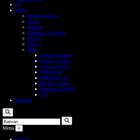
CS
MAIS
Influenciadores
Guias
Fortnite
Rainbow Six Siege
PUBG
Dota 2
Mais
Mobile Legends
Honor of Kings
Apex Legends
Farlight 84
Wild Rift: LoL
Rocket League
Pokémon UNITE
TFT
Editorial
Buscar
Buscar
Buscar
por:
Menu
×
Últimas