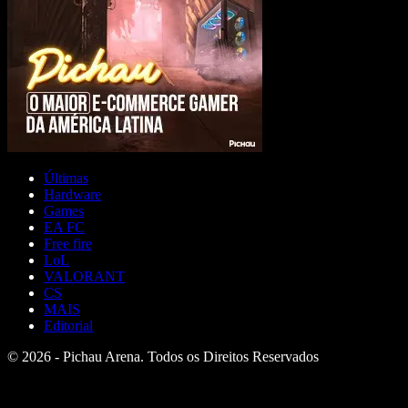
Últimas
Hardware
Games
EA FC
Free fire
LoL
VALORANT
CS
MAIS
Editorial
© 2026 - Pichau Arena. Todos os Direitos Reservados