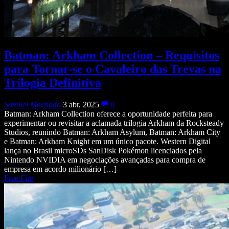
Batman: Arkham Collection – Requisitos
para Tornar-se o Cavaleiro das Trevas na
Trilogia Definitiva
Samuel Machado
3 abr, 2025
0
Batman: Arkham Collection oferece a oportunidade perfeita para
experimentar ou revisitar a aclamada trilogia Arkham da Rocksteady
Studios, reunindo Batman: Arkham Asylum, Batman: Arkham City
e Batman: Arkham Knight em um único pacote. Western Digital
lança no Brasil microSDs SanDisk Pokémon licenciados pela
Nintendo​ NVIDIA em negociações avançadas para compra de
empresa em acordo milionário […]
Free Fire